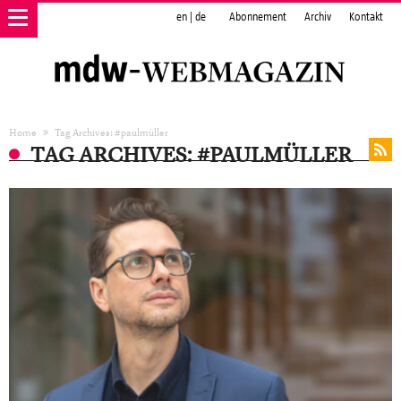
en
|
de
Abonnement
Archiv
Kontakt
Home
Tag Archives: #paulmüller
TAG ARCHIVES: #PAULMÜLLER