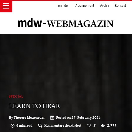
en
|
de
Abonnement
Archiv
Kontakt
SPECIAL
LEARN TO HEAR
By
Therese Muxeneder
Posted on
27. February 2024
für
6 min read
Kommentare deaktiviert
8
2,779
LEARN