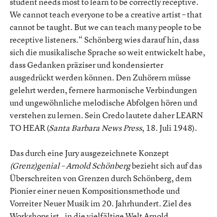
student needs most to learn to be correctly receptive.
We cannot teach everyone to be a creative artist – that
cannot be taught. But we can teach many people to be
receptive listeners.“ Schönberg wies darauf hin, dass
sich die musikalische Sprache so weit entwickelt habe,
dass Gedanken präziser und kondensierter
ausgedrückt werden können. Den Zuhörern müsse
gelehrt werden, fernere harmonische Verbindungen
und ungewöhnliche melodische Abfolgen hören und
verstehen zu lernen. Sein Credo lautete daher LEARN
TO HEAR (
Santa Barbara News Press
, 18. Juli 1948).
Das durch eine Jury ausgezeichnete Konzept
(Grenz)genial – Arnold Schönberg
bezieht sich auf das
Überschreiten von Grenzen durch Schönberg, dem
Pionier einer neuen Kompositionsmethode und
Vorreiter Neuer Musik im 20. Jahrhundert. Ziel des
Workshops ist „in die vielfältige Welt Arnold