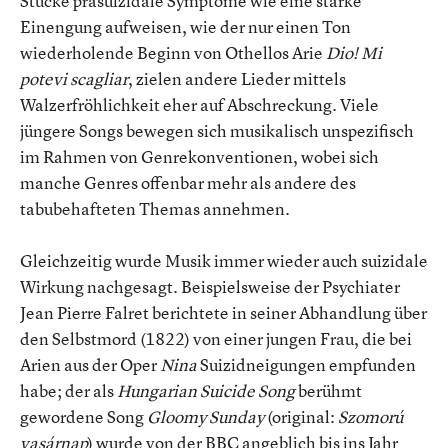
Stücke präsuizidale Symptome wie eine starke
Einengung aufweisen, wie der nur einen Ton
wiederholende Beginn von Othellos Arie
Dio! Mi
potevi scagliar
, zielen andere Lieder mittels
Walzerfröhlichkeit eher auf Abschreckung. Viele
jüngere Songs bewegen sich musikalisch unspezifisch
im Rahmen von Genrekonventionen, wobei sich
manche Genres offenbar mehr als andere des
tabubehafteten Themas annehmen.
Gleichzeitig wurde Musik immer wieder auch suizidale
Wirkung nachgesagt. Beispielsweise der Psychiater
Jean Pierre Falret berichtete in seiner Abhandlung über
den Selbstmord (1822) von einer jungen Frau, die bei
Arien aus der Oper
Nina
Suizidneigungen empfunden
habe; der als
Hungarian Suicide Song
berühmt
gewordene Song
Gloomy Sunday
(original:
Szomorú
vasárnap
) wurde von der BBC angeblich bis ins Jahr