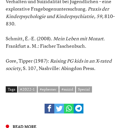
Verhalten und Suizidalität bei Jugendlichen – eine
explorative Fragebogenuntersuchung.
Praxis der
Kinderpsychologie und Kinderpsychiatrie, 59,
810–
830.
Schmitt, É.-E. (2008).
Mein Leben mit Mozart
.
Frankfurt a. M.: Fischer Taschenbuch.
Gore, Tipper (1987):
Raising PG kids in an X-rated
society
, S. 107, Nashville: Abingdon Press.
Tags
#2022-1
#ephemer
#suizid
Special
READ MORE