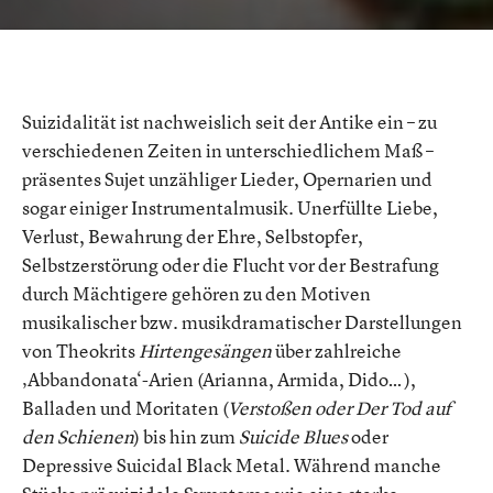
und
Suizidalität
Suizidalität ist nachweislich seit der Antike ein – zu
verschiedenen Zeiten in unterschiedlichem Maß –
präsentes Sujet unzähliger Lieder, Opernarien und
sogar einiger Instrumentalmusik. Unerfüllte Liebe,
Verlust, Bewahrung der Ehre, Selbstopfer,
Selbstzerstörung oder die Flucht vor der Bestrafung
durch Mächtigere gehören zu den Motiven
musikalischer bzw. musikdramatischer Darstellungen
von Theokrits
Hirtengesängen
über zahlreiche
‚Abbandonata‘-Arien (Arianna, Armida, Dido… ),
Balladen und Moritaten (
Verstoßen oder Der Tod auf
den Schienen
) bis hin zum
Suicide Blues
oder
Depressive Suicidal Black Metal. Während manche