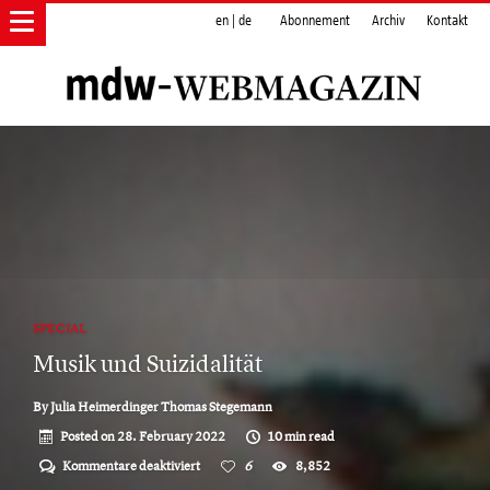
en
|
de
Abonnement
Archiv
Kontakt
SPECIAL
Musik und Suizidalität
By
Julia Heimerdinger Thomas Stegemann
Posted on
28. February 2022
10 min read
für
Kommentare deaktiviert
6
8,852
Musik