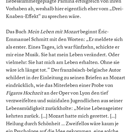
liebeskummergeplagte Pamina erfolgreich von ihren
Vorhaben ab, weshalb hier eigentlich eher vom „Drei-
Knaben-Effekt“ zu sprechen wäre.
Das Buch
Mein Leben mit Mozart
beginnt Éric-
Emmanuel Schmitt mit den Worten: „Er meldete sich
als erster. Eines Tages, ich war fünfzehn, schickte er
mir eine Musik. Sie hat mein Leben verändert. Oder
vielmehr: Sie hat mich am Leben erhalten. Ohne sie
wäre ich längst tot.“ Der französisch-belgische Autor
schildert in der Einleitung zu seinen Briefen an Mozart
eindrücklich, wie das Miterleben einer Probe von
Figaros Hochzeit
an der Oper von Lyon den tief
verzweifelten und suizidalen Jugendlichen aus seiner
Lebensmüdigkeit zurückholte: „Meine Lebensgeister
kehrten zurück. […] Mozart hatte mich gerettet. […]
Heilung durch Schönheit … Zweifellos wäre kaum je
ein Psychologe auf die Idee gekommen, eine solche