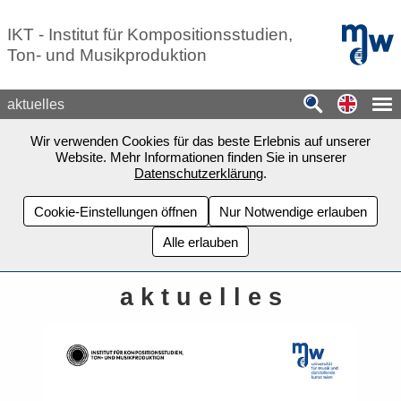
Zum Seiteninhalt springen
mdw - H
IKT - Institut für Kompositionsstudien,
Ton- und Musikproduktion
Switch
aktuelles
Wir verwenden Cookies für das beste Erlebnis auf unserer
Website. Mehr Informationen finden Sie in unserer
Datenschutzerklärung
.
Cookie-Einstellungen öffnen
Nur Notwendige erlauben
Alle erlauben
a k t u e l l e s