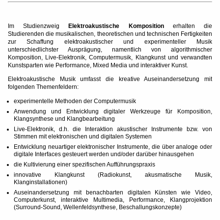
Im Studienzweig
Elektroakustische Komposition
erhalten die
Studierenden die musikalischen, theoretischen und technischen Fertigkeiten
zur Schaffung elektroakustischer und experimenteller Musik
unterschiedlichster Ausprägung, namentlich von algorithmischer
Komposition, Live-Elektronik, Computermusik, Klangkunst und verwandten
Kunstsparten wie Performance, Mixed Media und interaktiver Kunst.
Elektroakustische Musik umfasst die kreative Auseinandersetzung mit
folgenden Themenfeldern:
experimentelle Methoden der Computermusik
Anwendung und Entwicklung digitaler Werkzeuge für Komposition,
Klangsynthese und Klangbearbeitung
Live-Elektronik, d.h. die Interaktion akustischer Instrumente bzw. von
Stimmen mit elektronischen und digitalen Systemen
Entwicklung neuartiger elektronischer Instrumente, die über analoge oder
digitale Interfaces gesteuert werden und/oder darüber hinausgehen
die Kultivierung einer spezifischen Aufführungspraxis
innovative Klangkunst (Radiokunst, akusmatische Musik,
Klanginstallationen)
Auseinandersetzung mit benachbarten digitalen Künsten wie Video,
Computerkunst, interaktive Multimedia, Performance, Klangprojektion
(Surround-Sound, Wellenfeldsynthese, Beschallungskonzepte)