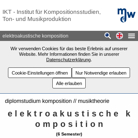
Zum Seiteninhalt springen
mdw - H
IKT - Institut für Kompositionsstudien,
Ton- und Musikproduktion
Switch
elektroakustische komposition
Wir verwenden Cookies für das beste Erlebnis auf unserer
Website. Mehr Informationen finden Sie in unserer
Datenschutzerklärung
.
Cookie-Einstellungen öffnen
Nur Notwendige erlauben
Alle erlauben
diplomstudium komposition // musiktheorie
e l e k t r o a k u s t i s c h e k
o m p o s i t i o n
(6 Semester)