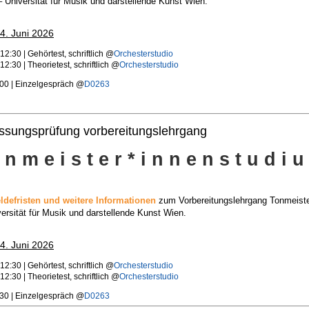
 Universität für Musik und darstellende Kunst Wien.
24. Juni 2026
12:30 | Gehörtest, schriftlich @
Orchesterstudio
12:30 | Theorietest, schriftlich @
Orchesterstudio
00 | Einzelgespräch @
D0263
ssungsprüfung vorbereitungslehrgang
 n m e i s t e r * i n n e n s t u d i 
defristen und weitere Informationen
zum Vorbereitungslehrgang Tonmeiste
versität für Musik und darstellende Kunst Wien.
24. Juni 2026
12:30 | Gehörtest, schriftlich @
Orchesterstudio
12:30 | Theorietest, schriftlich @
Orchesterstudio
30 | Einzelgespräch @
D0263