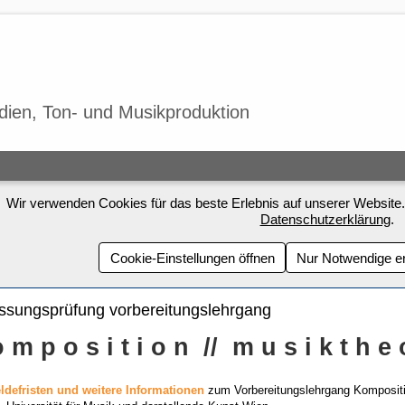
udien, Ton- und Musikproduktion
Wir verwenden Cookies für das beste Erlebnis auf unserer Website.
Datenschutzerklärung
.
Cookie-Einstellungen öffnen
Nur Notwendige e
ssungsprüfung vorbereitungslehrgang
 m p o s i t i o n // m u s i k t h e o
defristen und weitere Informationen
zum Vorbereitungslehrgang Kompositio