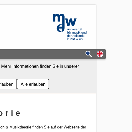
mdw - Homepage
Switch to eng
 Mehr Informationen finden Sie in unserer
rlauben
Alle erlauben
 r i e
n & Musiktheorie finden Sie auf der Webseite der