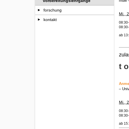
mdw –
vorbereitungslehrgänge
forschung
Mi., 
kontakt
08:30-
08:30-
ab 13:
zula
t o
Anmel
– Uni
Mi., 
08:30-
08:30-
ab 15: