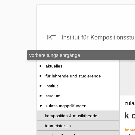
Zum Seiteninhalt springen
IKT - Institut für Kompositionsst
vorbereitungslehrgänge
aktuelles
für lehrende und studierende
institut
studium
zula
zulassungsprüfungen
k o
komposition & musiktheorie
tonmeister_in
Anmel