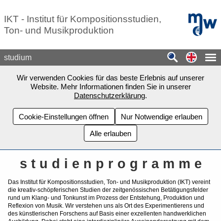
Zum Seiteninhalt springen
mdw - H
IKT - Institut für Kompositionsstudien,
Ton- und Musikproduktion
Switch
studium
Wir verwenden Cookies für das beste Erlebnis auf unserer
Website. Mehr Informationen finden Sie in unserer
Datenschutzerklärung
.
Cookie-Einstellungen öffnen
Nur Notwendige erlauben
Alle erlauben
s t u d i e n p r o g r a m m e
Das Institut für Kompositionsstudien, Ton- und Musikproduktion (IKT) vereint
die kreativ-schöpferischen Studien der zeitgenössischen Betätigungsfelder
rund um Klang- und Tonkunst im Prozess der Entstehung, Produktion und
Reflexion von Musik. Wir verstehen uns als Ort des Experimentierens und
des künstlerischen Forschens auf Basis einer exzellenten handwerklichen