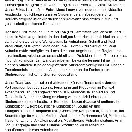
Ausbildung. Dabei steht eine interdisziplinäre Auseinandersetzung mit dem
Kunstbegriff maßgeblich in Verbindung mit der Praxis des Musik-Kreierens.
Unser Fokus liegt auf der Entwicklung innovativer, neuer und individueller
Ausdrucksmöglichkeiten unserer Studierenden, insbesondere unter
Berücksichtigung ihrer künstlerischen Relevanz hinsichtlich kultur- und
gesellschaftspolitischer Realitäten.
Das Institut ist im neuen Future Art Lab (FAL) am Anton-von-Webern-Platz 1,
mitten in Wien angesiedelt. In den dortigen Unterrichtsräumlichkeiten stehen
zahlreiche Studios und Workstations für Aufnahmen, Schnitt und Post-
Production, Musikproduktion oder Live-Elektronik zur Verfügung. Zwei
Aufnahmesäle ermöglichen durch die daran angebundenen Regieräume,
das simultane Arbeiten an unterschiedlichen Projekten. In der Tonregie ist es
möglich auf großer Leinwand zu arbeiten, bevor die fertigen Filme im
eigenen Arthouse-Kino gezeigt werden. Außerdem verfügt das IKE über ein
Experimentalstudio und ein Audiolabor in denen der Fantasie der
Studierenden fast keine Grenzen gesetzt sind.
Unser Team aus international wirkenden Künstler*innen und externen
Vortragenden betreuen Lehre, Forschung und Produktion im Kontext
experimenteller und angewandter Musik, Audio-visueller Medien und
Tontechnik. Neben der Klangforschung widmen sich Lehrende und
Studierende unterschiedlicher Bereiche – beispielsweise Algorithmische
Komposition, Elektroakustische Komposition, Sound Art und
Klanginstallation, Computermusik, Generative Komposition, Filmmusik und
Sounddesign für visuelle Medien, Musiktheater, Performance Art, Multimedia,
Instrumental- und Vokalkomposition, Musiktheorie, Aufnahmeleitung, Film-
Ton, Klangregie und spezialisierter Produktion klassischer und
populärmusikalischer Aufnahmen.