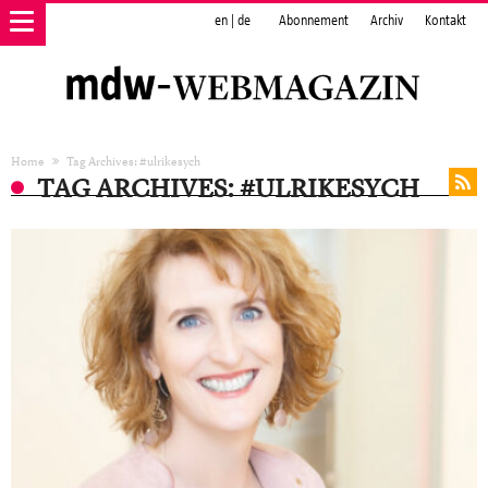
en
|
de
Abonnement
Archiv
Kontakt
Home
Tag Archives: #ulrikesych
TAG ARCHIVES: #ULRIKESYCH