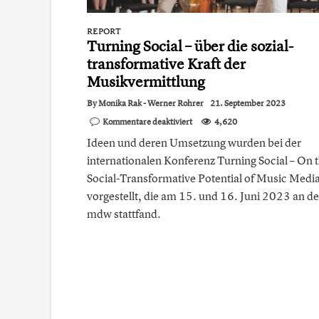
REPORT
Turning Social – über die sozial-
transformative Kraft der
Musikvermittlung
By
Monika Rak - Werner Rohrer
21. September 2023
für
Kommentare deaktiviert
4,620
Turning
Ideen und deren Umsetzung wurden bei der
Social
–
internationalen Konferenz Turning Social – On 
über
Social-Transformative Potential of Music Medi
die
sozial-
vorgestellt, die am 15. und 16. Juni 2023 an de
transformative
Kraft
mdw stattfand.
der
Musikvermittlung