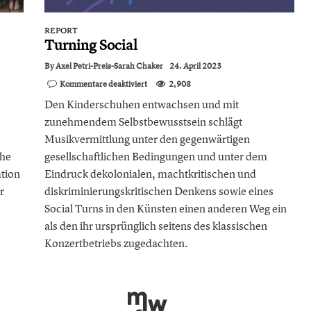
REPORT
Turning Social
By
Axel Petri-Preis-Sarah Chaker
24. April 2023
für
Kommentare deaktiviert
2,908
Turning
Den Kinderschuhen entwachsen und mit
Social
zunehmendem Selbstbewusstsein schlägt
Musikvermittlung unter den gegenwärtigen
the
gesellschaftlichen Bedingungen und unter dem
ation
Eindruck dekolonialen, machtkritischen und
r
diskriminierungskritischen Denkens sowie eines
Social Turns in den Künsten einen anderen Weg ein
als den ihr ursprünglich seitens des klassischen
Konzertbetriebs zugedachten.