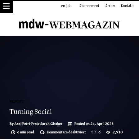
en
|
de
Abonnement
Archiv
Kontakt
REPORT
Turning Social
By
Axel Petri-Preis-Sarah Chaker
Posted on
24. April 2023
für
6 min read
Kommentare deaktiviert
6
2,910
Turning