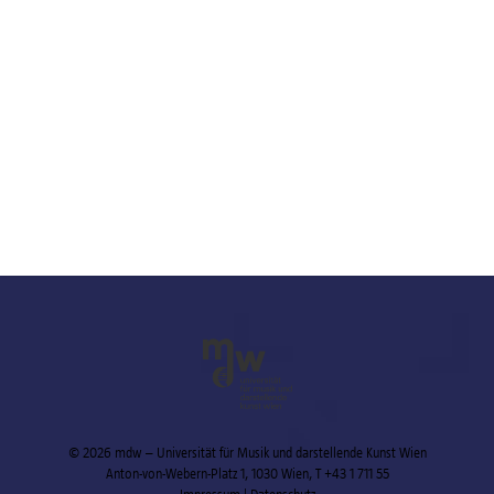
© 2026 mdw – Universität für Musik und darstellende Kunst Wien
Anton-von-Webern-Platz 1, 1030 Wien,
T +43 1 711 55