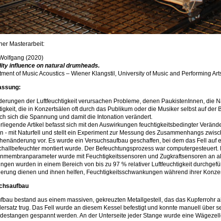
ner Masterarbeit:
 Wolfgang (2020)
ity influence on natural drumheads.
ment of Music Acoustics – Wiener Klangstil, University of Music and Performing Ar
assung:
erungen der Luftfeuchtigkeit verursachen Probleme, denen PaukistenInnen, die 
igkeit, die in Konzertsälen oft durch das Publikum oder die Musiker selbst auf der Bü
h sich die Spannung und damit die Intonation verändert.
rliegende Artikel befasst sich mit den Auswirkungen feuchtigkeitsbedingter Verän
 - mit Naturfell und stellt ein Experiment zur Messung des Zusammenhangs zwisc
enänderung vor. Es wurde ein Versuchsaufbau geschaffen, bei dem das Fell auf ei
challbefeuchter montiert wurde. Der Befeuchtungsprozess war computergesteuert.
nmembranparameter wurde mit Feuchtigkeitssensoren und Zugkraftsensoren an al
gen wurden in einem Bereich von bis zu 97 % relativer Luftfeuchtigkeit durchgefü
ierung dienen und ihnen helfen, Feuchtigkeitsschwankungen während ihrer Konze
chsaufbau
fbau bestand aus einem massiven, gekreuzten Metallgestell, das das Kupferrohr a
ersatz trug. Das Fell wurde an diesem Kessel befestigt und konnte manuell über s
destangen gespannt werden. An der Unterseite jeder Stange wurde eine Wägezel