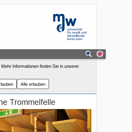
mdw - Homepage
Switch to eng
 Mehr Informationen finden Sie in unserer
rlauben
Alle erlauben
che Trommelfelle