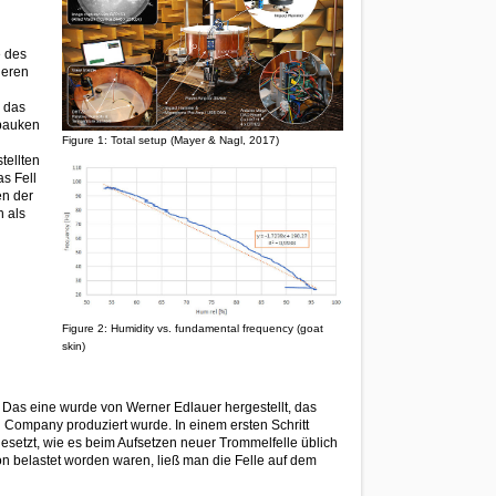
e des
neren
n das
dpauken
Figure 1: Total setup (Mayer & Nagl, 2017)
tellten
s Fell
en der
n als
Figure 2: Humidity vs. fundamental frequency (goat
skin)
. Das eine wurde von Werner Edlauer hergestellt, das
d Company produziert wurde. In einem ersten Schritt
setzt, wie es beim Aufsetzen neuer Trommelfelle üblich
n belastet worden waren, ließ man die Felle auf dem