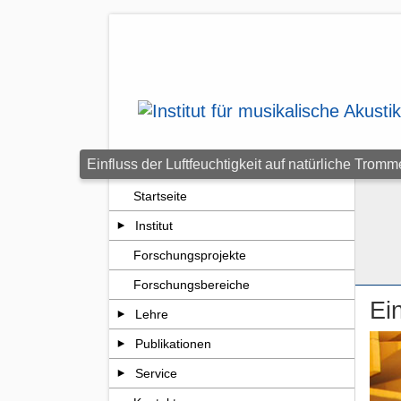
Zum Seiteninhalt springen
Einfluss der Luftfeuchtigkeit auf natürliche Tromme
Startseite
Institut
Forschungsprojekte
Forschungsbereiche
Ei
Lehre
Publikationen
Service