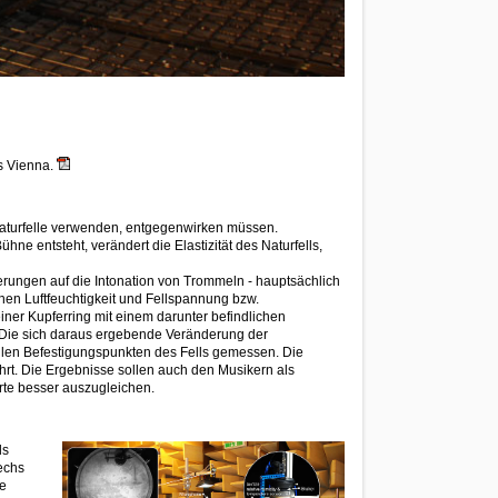
ts Vienna.
Naturfelle verwenden, entgegenwirken müssen.
hne entsteht, verändert die Elastizität des Naturfells,
derungen auf die Intonation von Trommeln - hauptsächlich
hen Luftfeuchtigkeit und Fellspannung bzw.
ner Kupferring mit einem darunter befindlichen
 Die sich daraus ergebende Veränderung der
len Befestigungspunkten des Fells gemessen. Die
hrt. Die Ergebnisse sollen auch den Musikern als
rte besser auszugleichen.
ls
echs
le