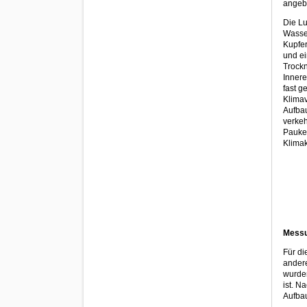
angebr
Die Lu
Wasser
Kupfer
und ei
Trockn
Innere
fast g
Klimav
Aufbau
verkeh
Pauke 
Klimak
Mess
Für di
andere
wurden
ist. N
Aufbau