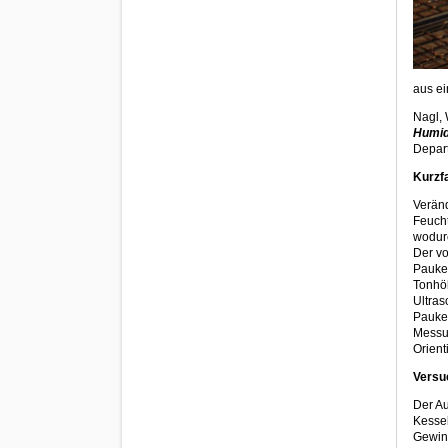
aus ei
Nagl,
Humid
Depart
Kurzf
Veränd
Feucht
wodurc
Der vo
Pauken
Tonhöh
Ultras
Pauke
Messun
Orient
Versu
Der Au
Kessel
Gewin