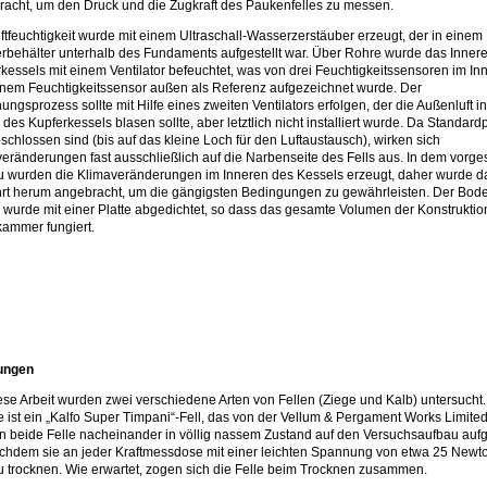
acht, um den Druck und die Zugkraft des Paukenfelles zu messen.
ftfeuchtigkeit wurde mit einem Ultraschall-Wasserzerstäuber erzeugt, der in einem
behälter unterhalb des Fundaments aufgestellt war. Über Rohre wurde das Inner
kessels mit einem Ventilator befeuchtet, was von drei Feuchtigkeitssensoren im In
nem Feuchtigkeitssensor außen als Referenz aufgezeichnet wurde. Der
ungsprozess sollte mit Hilfe eines zweiten Ventilators erfolgen, der die Außenluft i
 des Kupferkessels blasen sollte, aber letztlich nicht installiert wurde. Da Standar
eschlossen sind (bis auf das kleine Loch für den Luftaustausch), wirken sich
eränderungen fast ausschließlich auf die Narbenseite des Fells aus. In dem vorges
 wurden die Klimaveränderungen im Inneren des Kessels erzeugt, daher wurde da
rt herum angebracht, um die gängigsten Bedingungen zu gewährleisten. Der Bod
wurde mit einer Platte abgedichtet, so dass das gesamte Volumen der Konstruktio
ammer fungiert.
ungen
ese Arbeit wurden zwei verschiedene Arten von Fellen (Ziege und Kalb) untersucht
 ist ein „Kalfo Super Timpani“-Fell, das von der Vellum & Pergament Works Limite
 beide Felle nacheinander in völlig nassem Zustand auf den Versuchsaufbau aufge
achdem sie an jeder Kraftmessdose mit einer leichten Spannung von etwa 25 Newto
 trocknen. Wie erwartet, zogen sich die Felle beim Trocknen zusammen.