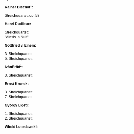
1
Rainer Bischof
:
Streichquartett op. 58
Henri Dutilleux:
Streichquartett
"Ainsis la Nuit"
Gottfried v. Einem:
3. Streichquartett
5. Streichquartett
1
IvánEröd
:
3. Streichquartett
Ernst Krenek:
3. Streichquartett
7. Streichquartett
György Ligeti:
1. Streichquartett
2. Streichquartett
Witold Lutoslawski: