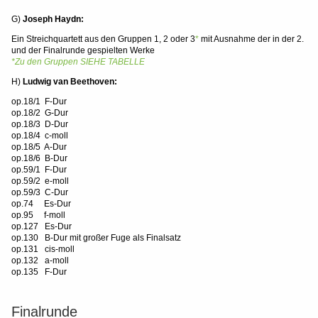
G)
Joseph Haydn:
Ein Streichquartett aus den Gruppen 1, 2 oder 3
*
mit Ausnahme der in der 2.
und der Finalrunde gespielten Werke
*Zu den Gruppen SIEHE TABELLE
H)
Ludwig van Beethoven:
op.18/1 F-Dur
op.18/2 G-Dur
op.18/3 D-Dur
op.18/4 c-moll
op.18/5 A-Dur
op.18/6 B-Dur
op.59/1 F-Dur
op.59/2 e-moll
op.59/3 C-Dur
op.74 Es-Dur
op.95 f-moll
op.127 Es-Dur
op.130 B-Dur mit großer Fuge als Finalsatz
op.131 cis-moll
op.132 a-moll
op.135 F-Dur
Finalrunde