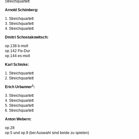
Streichquartett
Arnold Schönberg:
1. Streichquartett
3. Streichquartett
4. Streichquartett
Dmitri Schostakowitsch:
op.138 b-moll
op.142 Fis-Dur
op.144 es-moll
Karl Schiske:
1. Streichquartett
2. Streichquartett
1
Erich Urbanner
:
3. Streichquartett
4. Streichquartett
5. Streichquartett
6. Streichquartett
Anton Webern:
op.28
op.5 und op.9 (bei Auswahl sind beide zu spielen)