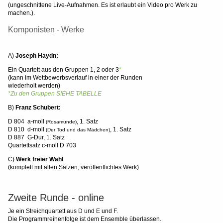
(ungeschnittene Live-Aufnahmen. Es ist erlaubt ein Video pro Werk zu
machen.).
Komponisten - Werke
A)
Joseph Haydn:
Ein Quartett aus den Gruppen 1, 2 oder 3
*
(kann im Wettbewerbsverlauf in einer der Runden
wiederholt werden)
*Zu den Gruppen SIEHE TABELLE
B)
Franz Schubert:
D 804 a-moll
, 1. Satz
(Rosamunde)
D 810 d-moll
, 1. Satz
(Der Tod und das Mädchen)
D 887 G-Dur, 1. Satz
Quartettsatz c-moll D 703
C)
Werk freier Wahl
(komplett mit allen Sätzen; veröffentlichtes Werk)
Zweite Runde - online
Je ein Streichquartett aus D und E und F.
Die Programmreihenfolge ist dem Ensemble überlassen.