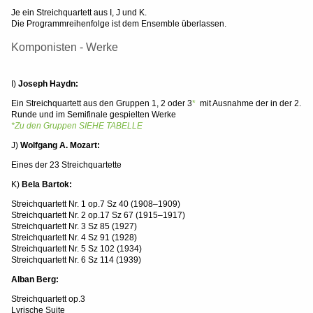
Je ein Streichquartett aus I, J und K.
Die Programmreihenfolge ist dem Ensemble überlassen.
Komponisten - Werke
I)
Joseph Haydn:
Ein Streichquartett aus den Gruppen 1, 2 oder 3
*
mit Ausnahme der in der 2.
Runde und im Semifinale gespielten Werke
*Zu den Gruppen SIEHE TABELLE
J)
Wolfgang A. Mozart:
Eines der 23 Streichquartette
K)
Bela Bartok:
Streichquartett Nr. 1 op.7 Sz 40 (1908–1909)
Streichquartett Nr. 2 op.17 Sz 67 (1915–1917)
Streichquartett Nr. 3 Sz 85 (1927)
Streichquartett Nr. 4 Sz 91 (1928)
Streichquartett Nr. 5 Sz 102 (1934)
Streichquartett Nr. 6 Sz 114 (1939)
Alban Berg:
Streichquartett op.3
Lyrische Suite