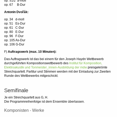
op. 51/2 a-moll
op. 67 B-Dur
Antonin Dvořák:
op. 34 d-moll
op. 51 Es-Dur
op. 61 C-Dur
op. 80 E
-Dur
op. 96 F-Dur
op. 105 A
s-Dur
op. 106 G-Dur
F)
Auftragswerk (max. 10 Minuten):
Das Auftragswerk ist das bei einem für den Joseph Haydn Wettbewerb
durchgeführten Kompositionswettbewerb des
Institut für Komposition,
Elektroakustik u
nd Tonmeister_innen-Ausbildung der mdw
preisgekrönte
Streichquartett. Partitur und Stimmen werden mit der Einladung zur Zweiten
Runde des Wettbewerbs mitgeschickt.
Semifinale
Je ein Streichquartett aus G, H.
Die Programmreihenfolge ist dem Ensemble überlassen.
Komponisten - Werke