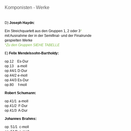
Komponisten - Werke
D)
Joseph Haydn:
Ein Streichquartett aus den Gruppen 1, 2 oder 3
*
mit Ausnahme der in der Semifinal- und der Finalrunde
gespielten Werke
*Zu den Gruppen SIEHE TABELLE
E)
Felix Mendelssohn-Bartholdy:
op.12 Es-Dur
op.13 a-moll
op.44/1 D-Dur
op.44/2 e-moll
op.44/3 Es-Dur
op.80 f-moll
Robert Schumann:
op.41/1 a-moll
op.41/2 F-Dur
op.41/3 A-Dur
Johannes Brahms:
op. 51/1 c-moll