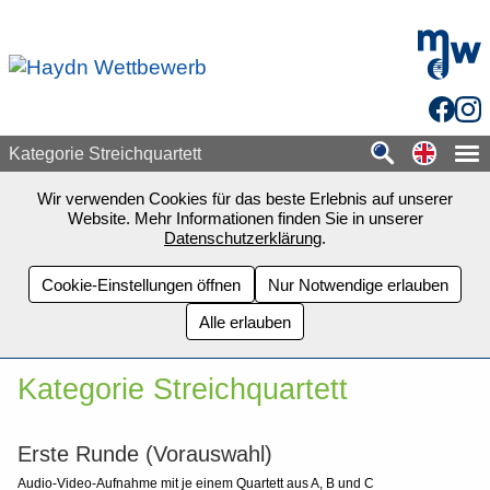
Zum Seiteninhalt springen
mdw - H
Facebo
Inst
Switch
Kategorie Streichquartett
Wir verwenden Cookies für das beste Erlebnis auf unserer
Website. Mehr Informationen finden Sie in unserer
Datenschutzerklärung
.
Cookie-Einstellungen öffnen
Nur Notwendige erlauben
Alle erlauben
Kategorie Streichquartett
Erste Runde (Vorauswahl)
Audio-Video-Aufnahme mit je einem Quartett aus A, B und C