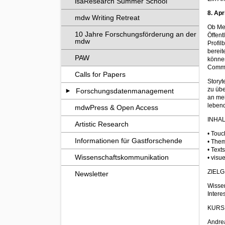
isaResearch Summer School
8. Apr
mdw Writing Retreat
Ob Me
10 Jahre Forschungsförderung an der
Öffen
mdw
Profil
bereit
PAW
könne
Commun
Calls for Papers
Storyt
zu üb
Forschungsdatenmanagement
an mei
leben
mdwPress & Open Access
INHA
Artistic Research
• Touc
Informationen für Gastforschende
• The
• Text
Wissenschaftskommunikation
• visu
ZIEL
Newsletter
Wissen
Intere
KURS
Andrea