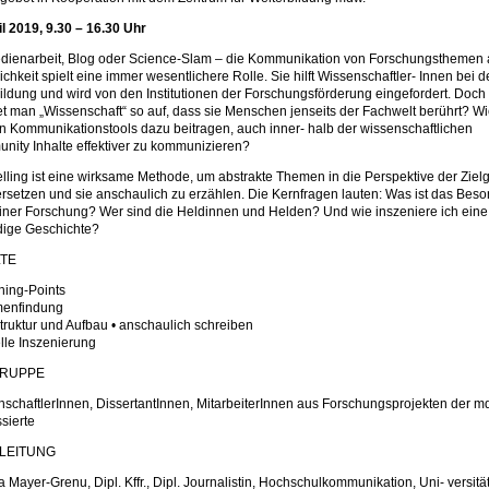
il 2019, 9.30 – 16.30 Uhr
dienarbeit, Blog oder Science-Slam – die Kommunikation von Forschungsthemen 
tlichkeit spielt eine immer wesentlichere Rolle. Sie hilft Wissenschaftler- Innen bei d
bildung und wird von den Institutionen der Forschungsförderung eingefordert. Doch
et man „Wissenschaft“ so auf, dass sie Menschen jenseits der Fachwelt berührt? W
n Kommunikationstools dazu beitragen, auch inner- halb der wissenschaftlichen
ity Inhalte effektiver zu kommunizieren?
elling ist eine wirksame Methode, um abstrakte Themen in die Perspektive der Ziel
ersetzen und sie anschaulich zu erzählen. Die Kernfragen lauten: Was ist das Bes
ner Forschung? Wer sind die Heldinnen und Helden? Und wie inszeniere ich eine
dige Geschichte?
LTE
hing-Points
menfindung
struktur und Aufbau • anschaulich schreiben
elle Inszenierung
GRUPPE
schaftlerInnen, DissertantInnen, MitarbeiterInnen aus Forschungsprojekten der m
ssierte
LEITUNG
 Mayer-Grenu, Dipl. Kffr., Dipl. Journalistin, Hochschulkommunikation, Uni- versitä