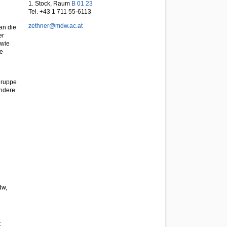
1. Stock, Raum
B 01 23
Tel. +43 1 711 55-6113
zethner@mdw.ac.at
an die
er
 wie
ie
gruppe
ondere
dw,
t