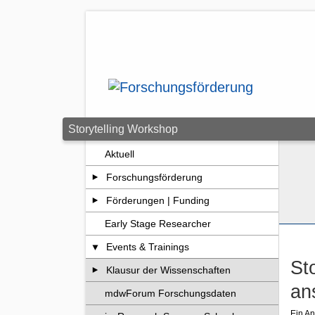
Zum Seiteninhalt springen
Storytelling Workshop
Aktuell
Forschungsförderung
Förderungen | Funding
Early Stage Researcher
Events & Trainings
St
Klausur der Wissenschaften
an
mdwForum Forschungsdaten
Ein An