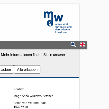
mdw - Homepage
Switch to eng
 Mehr Informationen finden Sie in unserer
rlauben
Alle erlauben
Kontakt
a
Mag.
Anna Wukovits-Zethner
Anton-von-Webern-Platz 1
1030 Wien