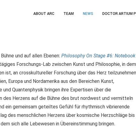
ABOUT ARC
TEAM
NEWS
DOCTOR ARTIUM 
 Bühne und auf allen Ebenen:
Philosophy On Stage #6: Notebook
ertägiges Forschungs-Lab zwischen Kunst und Philosophie, in dem
n ist, an crosskultureller Forschung über das Herz teilzunehmen
dien, Europa und Nordamerika aus den Bereichen Kunst,
ie und Quantenphysik bringen ihre Expertisen über die
en des Herzens auf die Bühne des brut nordwest und vermitteln
d ein gemeinsam geteiltes Gefühl für rhythmisch vibrierende
lag des menschlichen Herzens über kosmische Herzschläge bis
t dem sich alle Lebewesen in Übereinstimmung bringen.