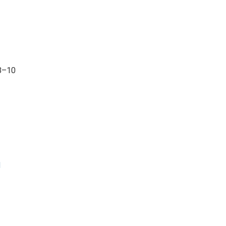
8–10
M