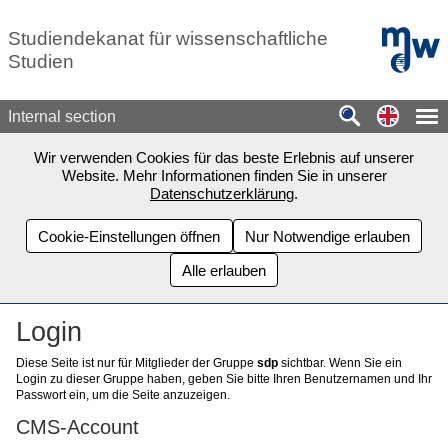
Zum Seiteninhalt springen
mdw - H
Studiendekanat für wissenschaftliche
Studien
Switch
Internal section
Wir verwenden Cookies für das beste Erlebnis auf unserer
Website. Mehr Informationen finden Sie in unserer
Datenschutzerklärung
.
Cookie-Einstellungen öffnen
Nur Notwendige erlauben
Alle erlauben
Login
Diese Seite ist nur für Mitglieder der Gruppe
sdp
sichtbar.
Wenn Sie ein
Login zu dieser Gruppe haben, geben Sie bitte Ihren Benutzernamen und Ihr
Passwort ein, um die Seite anzuzeigen.
CMS-Account