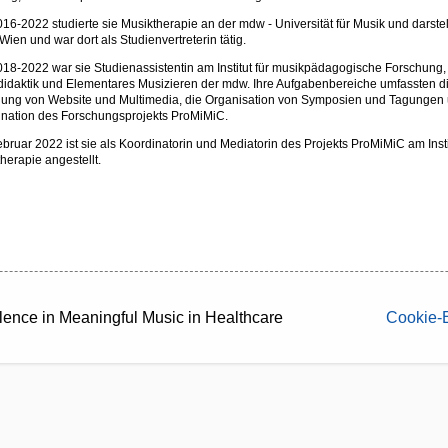
16-2022 studierte sie Musiktherapie an der mdw - Universität für Musik und darste
Wien und war dort als Studienvertreterin tätig.
18-2022 war sie Studienassistentin am Institut für musikpädagogische Forschung,
idaktik und Elementares Musizieren der mdw. Ihre Aufgabenbereiche umfassten d
uung von Website und Multimedia, die Organisation von Symposien und Tagungen 
ination des Forschungsprojekts ProMiMiC.
ebruar 2022 ist sie als Koordinatorin und Mediatorin des Projekts ProMiMiC am Instit
herapie angestellt.
lence in Meaningful Music in Healthcare
Cookie-