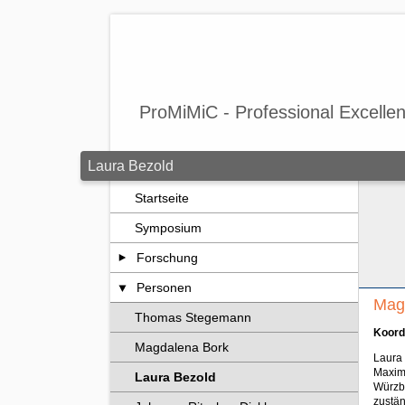
Zum Seiteninhalt springen
ProMiMiC - Professional Excellen
Laura Bezold
Startseite
Symposium
Forschung
Personen
Mag.
Thomas Stegemann
Koord
Magdalena Bork
Laura 
Maximi
Laura Bezold
Würzbu
zustän