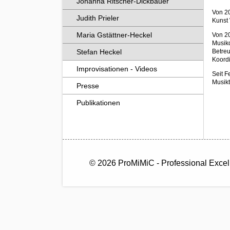
Johanna Ritscher-Dickbauer
Von 20
Judith Prieler
Kunst 
Maria Gstättner-Heckel
Von 20
Musikd
Stefan Heckel
Betre
Koord
Improvisationen - Videos
Seit F
Musikt
Presse
Publikationen
© 2026 ProMiMiC - Professional Excel