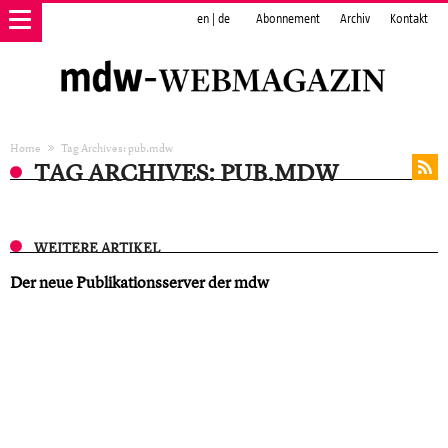
en
|
de
Abonnement
Archiv
Kontakt
Home
Tag Archives: pub.mdw
TAG ARCHIVES: PUB.MDW
WEITERE ARTIKEL
Der neue Publikationsserver der mdw