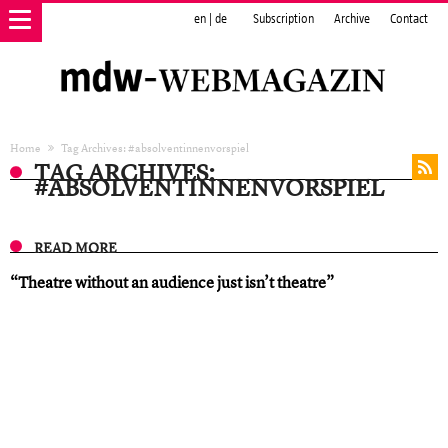
en
|
de
Subscription
Archive
Contact
Home
Tag Archives: #absolventinnenvorspiel
TAG ARCHIVES:
#ABSOLVENTINNENVORSPIEL
READ MORE
“Theatre without an audience just isn’t theatre ”