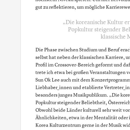
gut zu reflektieren, um mögliche Karriere
Die koreanische Kultur er
Popkultur steigender Bel
klassische 
Die Phase zwischen Studium und Beruf eracht
selbst hat neben der klassischen Karriere,
Profil im Crossover-Bereich geformt und daf
trete ich etwa bei großen Veranstaltungen 
Sun Ok Lee auch mit dem Konzertprogramm 
Liebhaber_innen und etablierte Vertreter_i
besonders junges Musikpublikum. „Die korean
Popkultur steigender Beliebtheit, Österreic
Obwohl beide Länder kulturell sehr weit von
Ähnlichkeiten, etwa in der Mentalität oder
Korea Kulturzentrum gerne in der Musik wid