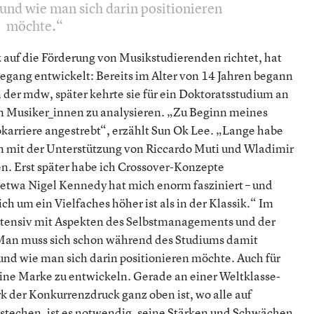
und wie man sich darin positionieren
möchte.
auf die Förderung von Musikstudierenden richtet, hat
egang entwickelt: Bereits im Alter von 14 Jahren begann
n der mdw, später kehrte sie für ein Doktoratsstudium an
on Musiker_innen zu analysieren. „Zu Beginn meines
okarriere angestrebt“, erzählt Sun Ok Lee. „Lange habe
n mit der Unterstützung von Riccardo Muti und Wladimir
 Erst später habe ich Crossover-Konzepte
 etwa Nigel Kennedy hat mich enorm fasziniert – und
h um ein Vielfaches höher ist als in der Klassik.“ Im
 intensiv mit Aspekten des Selbstmanagements und der
 „Man muss sich schon während des Studiums damit
und wie man sich darin positionieren möchte. Auch für
 eine Marke zu entwickeln. Gerade an einer Weltklasse-
k der Konkurrenzdruck ganz oben ist, wo alle auf
stechen, ist es notwendig, seine Stärken und Schwächen