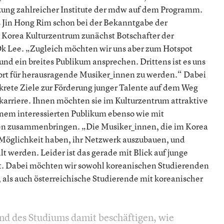
ung zahlreicher Institute der mdw auf dem Programm.
s Jin Hong Rim schon bei der Bekanntgabe der
s Korea Kulturzentrum zunächst Botschafter der
 Ok Lee. „Zugleich möchten wir uns aber zum Hotspot
nd ein breites Publikum ansprechen. Drittens ist es uns
elort für herausragende Musiker_innen zu werden.“ Dabei
krete Ziele zur Förderung junger Talente auf dem Weg
karriere. Ihnen möchten sie im Kulturzentrum attraktive
einem interessierten Publikum ebenso wie mit
nen zusammenbringen. „Die Musiker_innen, die im Korea
e Möglichkeit haben, ihr Netzwerk auszubauen, und
lt werden. Leider ist das gerade mit Blick auf junge
it. Dabei möchten wir sowohl koreanischen Studierenden
, als auch österreichische Studierende mit koreanischer
d des Studiums damit beschäftigen, wie