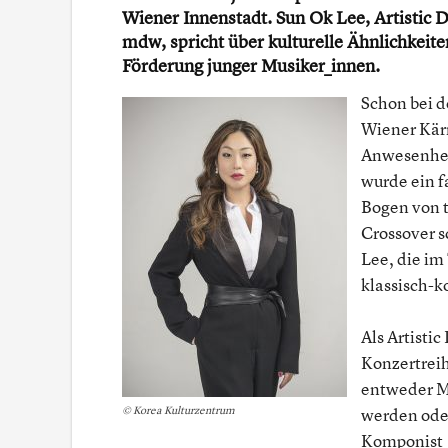
Wiener Innenstadt. Sun Ok Lee, Artistic 
mdw, spricht über kulturelle Ähnlichkei
Förderung junger Musiker_innen.
Schon bei d
Wiener Kärn
Anwesenhei
wurde ein 
Bogen von t
Crossover s
Lee, die im
klassisch-k
Als Artisti
Konzertreih
entweder M
© Korea Kulturzentrum
werden ode
Komponist_i