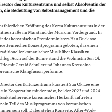
Director des Kulturzentrums und selbst Absolventin der
ten, die Bedeutung von Selbstmanagement und die
er feierlichen Eröffnung des Korea Kulturzentrums in der
tnerstraße im Mai stand die Musik im Vordergrund: In
t des koreanischen Premierministers Han Duck-soo
facettenreiches Konzertprogramm geboten, das einen
raditioneller koreanischer Musik über Klassik zu
chlug. Auch auf der Bühne stand die Violinistin Sun Ok
 Trio mit Gerald Schuller und Johannes Kretz eine
oreanische Klangfusion performte.
c Director des Kulturzentrums kuratiert Sun Ok Lee eine
e in Kooperation mit der mdw, bei der 2023 und 2024
usikstudierende koreanischer Herkunft auftreten
r ein Teil des Musikprogramms von koreanischen
nnen sein soll. Dabei stehen Konzerte, After-Work-