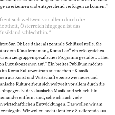
wege zu erkennen und entsprechend verfolgen zu können.“
freut sich weltweit vor allem durch die
iebtheit, Österreich hingegen ist das
Musikland schlechthin.
et Sun Ok Lee daher als zentrale Schlüsselstelle. Sie
 unter dem Künstlernamen „Korea Lee“ ein erfolgreiches
ür ein zielgruppenspezifisches Programm gestaltet. „Hier
von Luxuskonzernen auf.“ Ein breites Publikum möchte
im Korea Kulturzentrum ansprechen – Klassik-
nnen aus Kunst und Wirtschaft ebenso wie neues und
ische Kultur erfreut sich weltweit vor allem durch die
h hingegen ist das klassische Musikland schlechthin.
einander entfernt sind, sehe ich auch viele
 in wirtschaftlichen Entwicklungen. Das wollen wir am
erspiegeln. Wir wollen hochtalentierte Studierende aus