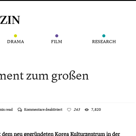
DRAMA
FILM
RESEARCH
ment zum großen
für
min read
Kommentare deaktiviert
243
7,820
Mit
Selbstmanagement
zum
großen
t dem neu gegründeten Korea Kulturzentrum in der
Bühnenerfolg