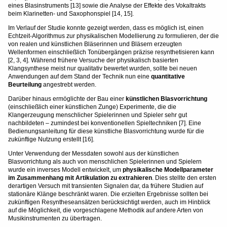
eines Blasinstruments [13] sowie die Analyse der Effekte des Vokaltrakts
beim Klarinetten- und Saxophonspiel [14, 15].
Im Verlauf der Studie konnte gezeigt werden, dass es möglich ist, einen
Echtzeit-Algorithmus zur physikalischen Modellierung zu formulieren, der die
von realen und künstlichen Bläserinnen und Bläsern erzeugten
Wellenformen einschließlich Tonübergängen präzise resynthetisieren kann
[2, 3, 4]. Während frühere Versuche der physikalisch basierten
Klangsynthese meist nur qualitativ bewertet wurden, sollte bei neuen
Anwendungen auf dem Stand der Technik nun eine
quantitative
Beurteilung
angestrebt werden.
Darüber hinaus ermöglichte der Bau einer
künstlichen Blasvorrichtung
(einschließlich einer künstlichen Zunge) Experimente, die die
Klangerzeugung menschlicher Spielerinnen und Spieler sehr gut
nachbildeten – zumindest bei konventionellen Spieltechniken [7]. Eine
Bedienungsanleitung für diese künstliche Blasvorrichtung wurde für die
zukünftige Nutzung erstellt [16].
Unter Verwendung der Messdaten sowohl aus der künstlichen
Blasvorrichtung als auch von menschlichen Spielerinnen und Spielern
wurde ein inverses Modell entwickelt, um
physikalische Modellparameter
im Zusammenhang mit Artikulation zu extrahieren
. Dies stellte den ersten
derartigen Versuch mit transienten Signalen dar, da frühere Studien auf
stationäre Klänge beschränkt waren. Die erzielten Ergebnisse sollten bei
zukünftigen Resyntheseansätzen berücksichtigt werden, auch im Hinblick
auf die Möglichkeit, die vorgeschlagene Methodik auf andere Arten von
Musikinstrumenten zu übertragen.