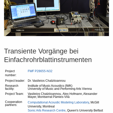
Transiente Vorgänge bei
Einfachrohrblattinstrumenten
Project
FWF P28655-N32
number:
Project leader:
Dr. Vasileios Chatziioannou
Research
Institute of Music Acoustics (IWK)
facility:
University of Music and Performing Arts Vienna
Project Team:
Vasileios Chatziioannou, Alex Hofmann, Alexander
Mayer, Montserrat Pàmies-Vilà
Cooperation
Computational Acoustic Modeling Laboratory
, McGill
partners:
University, Montreal
Sonic Arts Research Centre
, Queen's University Belfast