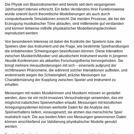
Die Physik von Blasinstrumenten wird bereits seit dem vergangenen
Jahrhundert intensiv erforscht. Ein tiefes Verständnis ihrer Funktionsweise
wurde sowohl durch theoretische Modellierungen als auch durch
computerbasierte Simulationen erreicht. Die meisten Prozesse, die bei der
Erzeugung musikalischer Töne ablaufen, sind mittlerweile gut verstanden
und können teilweise mithilfe physikalischer Modellierungstechniken
reproduziert werden.
Von besonderem Interesse ist dabei die Kontrolle der Spielerin bzw. des
Spielers über das Instrument und die Frage, wie bestimmte Spielhandlungen
die entstehenden Schwingungen beeinflussen können. Diese Interaktion
zwischen Musikerin/Musiker und akustischem Instrument wurde in jüngeren
Akustik-Konferenzen als aktuelles Forschungsthema hervorgehoben. Sie
bringt mehrere Herausforderungen mit sich – einerseits aufgrund der
nichtlinearen Phänomene, die während solcher Interaktionen auftreten, und
andererseits wegen der Schwierigkeit, präzise Messungen zur
Charakterisierung der Kopplung zwischen Spieler und Instrument zu
erhalten.
Messungen mit realen Musikerinnen und Musikern müssen so gestaltet
werden, dass sie ein nicht-invasives Versuchsdesign verwenden, das ein
möglichst natürliches Spielverhalten erlaubt. Messungen mit künstlichen
Anregungssystemen können wertvolle Daten für die Analyse des
Spielverhaltens liefern, vorausgesetzt, sie ahmen das menschliche Spiel
realistisch nach. Die aus beiden Arten von Messungen gewonnenen Daten
können anschließend zur Validierung physikalischer Modelle genutzt
werden.