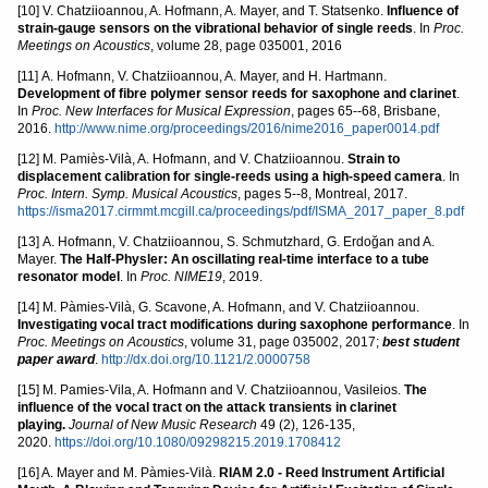
[10] V. Chatziioannou, A. Hofmann, A. Mayer, and T. Statsenko.
Influence of
strain-gauge sensors on the vibrational behavior of single reeds
. In
Proc.
Meetings on Acoustics
, volume 28, page 035001, 2016
[11] A. Hofmann, V. Chatziioannou, A. Mayer, and H. Hartmann.
Development of fibre polymer sensor reeds for saxophone and clarinet
.
In
Proc. New Interfaces for Musical Expression
, pages 65--68, Brisbane,
2016.
http://www.nime.org/proceedings/2016/nime2016_paper0014.pdf
[12] M. Pamiès-Vilà, A. Hofmann, and V. Chatziioannou.
Strain to
displacement calibration for single-reeds using a high-speed camera
. In
Proc. Intern. Symp. Musical Acoustics
, pages 5--8, Montreal, 2017.
https://isma2017.cirmmt.mcgill.ca/proceedings/pdf/ISMA_2017_paper_8.pdf
[13] A. Hofmann, V. Chatziioannou, S. Schmutzhard, G. Erdoğan and A.
Mayer.
The Half-Physler: An oscillating real-time interface to a tube
resonator model
. In
Proc. NIME19
, 2019.
[14] M. Pàmies-Vilà, G. Scavone, A. Hofmann, and V. Chatziioannou.
Investigating vocal tract modifications during saxophone performance
. In
Proc. Meetings on Acoustics
, volume 31, page 035002, 2017;
best student
paper award
.
http://dx.doi.org/10.1121/2.0000758
[15] M. Pamies-Vila, A. Hofmann and V. Chatziioannou, Vasileios.
The
influence of the vocal tract on the attack transients in clarinet
playing.
Journal of New Music Research
49 (2), 126-135,
2020.
https://doi.org/10.1080/09298215.2019.1708412
[16] A. Mayer and M. Pàmies-Vilà.
RIAM 2.0 - Reed Instrument Artificial