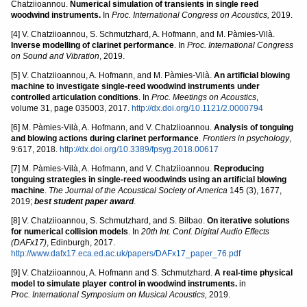
Chatziioannou.
Numerical simulation of transients in single reed
woodwind instruments.
In
Proc. International Congress on Acoustics,
2019.
[4] V. Chatziioannou, S. Schmutzhard, A. Hofmann, and M. Pàmies-Vilà.
Inverse modelling of clarinet performance
. In
Proc. International Congress
on Sound and Vibration
, 2019.
[5] V. Chatziioannou, A. Hofmann, and M. Pàmies-Vilà.
An artificial blowing
machine to investigate single-reed woodwind instruments under
controlled articulation conditions
. In
Proc. Meetings on Acoustics
,
volume 31, page 035003, 2017.
http://dx.doi.org/10.1121/2.0000794
[6] M. Pàmies-Vilà, A. Hofmann, and V. Chatziioannou.
Analysis of tonguing
and blowing actions during clarinet performance
.
Frontiers in psychology
,
9:617, 2018.
http://dx.doi.org/10.3389/fpsyg.2018.00617
[7] M. Pàmies-Vilà, A. Hofmann, and V. Chatziioannou.
Reproducing
tonguing strategies in single-reed woodwinds using an artificial blowing
machine
.
The Journal of the Acoustical Society of America
145 (3), 1677,
2019;
best student paper award
.
[8] V. Chatziioannou, S. Schmutzhard, and S. Bilbao.
On iterative solutions
for numerical collision models
. In
20th Int. Conf. Digital Audio Effects
(DAFx17)
, Edinburgh, 2017.
http://www.dafx17.eca.ed.ac.uk/papers/DAFx17_paper_76.pdf
[9] V. Chatziioannou, A. Hofmann and S. Schmutzhard.
A real-time physical
model to simulate player control in woodwind instruments.
in
Proc. International Symposium on Musical Acoustics,
2019.