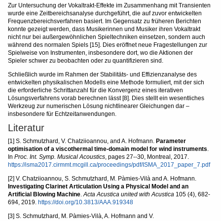
Zur Untersuchung der Vokaltrakt-Effekte im Zusammenhang mit Transienten
wurde eine Zeitbereichsanalyse durchgeführt, die auf zuvor entwickelten
Frequenzbereichsverfahren basiert. Im Gegensatz zu früheren Berichten
konnte gezeigt werden, dass Musikerinnen und Musiker ihren Vokaltrakt
nicht nur bei außergewöhnlichen Spieltechniken einsetzen, sondern auch
während des normalen Spiels [15]. Dies eröffnet neue Fragestellungen zur
Spielweise von Instrumenten, insbesondere dort, wo die Aktionen der
Spieler schwer zu beobachten oder zu quantifizieren sind.
Schließlich wurde im Rahmen der Stabilitäts- und Effizienzanalyse des
entwickelten physikalischen Modells eine Methode formuliert, mit der sich
die erforderliche Schrittanzahl für die Konvergenz eines iterativen
Lösungsverfahrens vorab berechnen lässt [8]. Dies stellt ein wesentliches
Werkzeug zur numerischen Lösung nichtlinearer Gleichungen dar –
insbesondere für Echtzeitanwendungen.
Literatur
[1] S. Schmutzhard, V. Chatziioannou, and A. Hofmann.
Parameter
optimisation of a viscothermal time-domain model for wind instruments
.
In
Proc. Int. Symp. Musical Acoustics
, pages 27--30, Montreal, 2017.
https://isma2017.cirmmt.mcgill.ca/proceedings/pdf/ISMA_2017_paper_7.pdf
[2] V. Chatziioannou, S. Schmutzhard, M. Pàmies-Vilà and A. Hofmann.
Investigating Clarinet Articulation Using a Physical Model and an
Artificial Blowing Machine
.
Acta Acustica united with Acustica
105 (4), 682-
694, 2019.
https://doi.org/10.3813/AAA.919348
[3] S. Schmutzhard, M. Pàmies-Vilà, A. Hofmann and V.