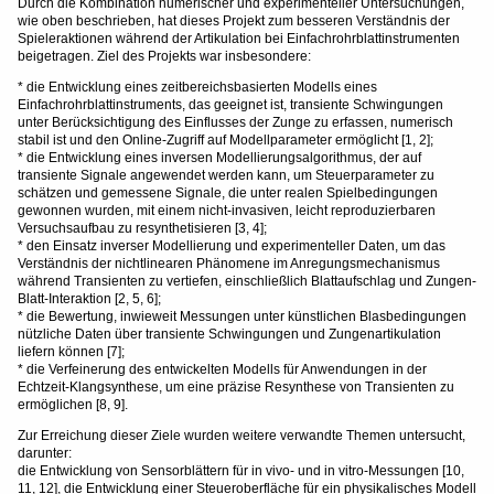
Durch die Kombination numerischer und experimenteller Untersuchungen,
wie oben beschrieben, hat dieses Projekt zum besseren Verständnis der
Spieleraktionen während der Artikulation bei Einfachrohrblattinstrumenten
beigetragen. Ziel des Projekts war insbesondere:
* die Entwicklung eines zeitbereichsbasierten Modells eines
Einfachrohrblattinstruments, das geeignet ist, transiente Schwingungen
unter Berücksichtigung des Einflusses der Zunge zu erfassen, numerisch
stabil ist und den Online-Zugriff auf Modellparameter ermöglicht [1, 2];
* die Entwicklung eines inversen Modellierungsalgorithmus, der auf
transiente Signale angewendet werden kann, um Steuerparameter zu
schätzen und gemessene Signale, die unter realen Spielbedingungen
gewonnen wurden, mit einem nicht-invasiven, leicht reproduzierbaren
Versuchsaufbau zu resynthetisieren [3, 4];
* den Einsatz inverser Modellierung und experimenteller Daten, um das
Verständnis der nichtlinearen Phänomene im Anregungsmechanismus
während Transienten zu vertiefen, einschließlich Blattaufschlag und Zungen-
Blatt-Interaktion [2, 5, 6];
* die Bewertung, inwieweit Messungen unter künstlichen Blasbedingungen
nützliche Daten über transiente Schwingungen und Zungenartikulation
liefern können [7];
* die Verfeinerung des entwickelten Modells für Anwendungen in der
Echtzeit-Klangsynthese, um eine präzise Resynthese von Transienten zu
ermöglichen [8, 9].
Zur Erreichung dieser Ziele wurden weitere verwandte Themen untersucht,
darunter:
die Entwicklung von Sensorblättern für in vivo- und in vitro-Messungen [10,
11, 12], die Entwicklung einer Steueroberfläche für ein physikalisches Modell