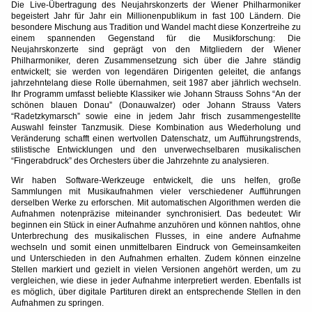
Die Live-Übertragung des Neujahrskonzerts der Wiener Philharmoniker
begeistert Jahr für Jahr ein Millionenpublikum in fast 100 Ländern. Die
besondere Mischung aus Tradition und Wandel macht diese Konzertreihe zu
einem spannenden Gegenstand für die Musikforschung: Die
Neujahrskonzerte sind geprägt von den Mitgliedern der Wiener
Philharmoniker, deren Zusammensetzung sich über die Jahre ständig
entwickelt; sie werden von legendären Dirigenten geleitet, die anfangs
jahrzehntelang diese Rolle übernahmen, seit 1987 aber jährlich wechseln.
Ihr Programm umfasst beliebte Klassiker wie Johann Strauss Sohns “An der
schönen blauen Donau” (Donauwalzer) oder Johann Strauss Vaters
“Radetzkymarsch” sowie eine in jedem Jahr frisch zusammengestellte
Auswahl feinster Tanzmusik. Diese Kombination aus Wiederholung und
Veränderung schafft einen wertvollen Datenschatz, um Aufführungstrends,
stilistische Entwicklungen und den unverwechselbaren musikalischen
“Fingerabdruck” des Orchesters über die Jahrzehnte zu analysieren.
Wir haben Software-Werkzeuge entwickelt, die uns helfen, große
Sammlungen mit Musikaufnahmen vieler verschiedener Aufführungen
derselben Werke zu erforschen. Mit automatischen Algorithmen werden die
Aufnahmen notenpräzise miteinander synchronisiert. Das bedeutet: Wir
beginnen ein Stück in einer Aufnahme anzuhören und können nahtlos, ohne
Unterbrechung des musikalischen Flusses, in eine andere Aufnahme
wechseln und somit einen unmittelbaren Eindruck von Gemeinsamkeiten
und Unterschieden in den Aufnahmen erhalten. Zudem können einzelne
Stellen markiert und gezielt in vielen Versionen angehört werden, um zu
vergleichen, wie diese in jeder Aufnahme interpretiert werden. Ebenfalls ist
es möglich, über digitale Partituren direkt an entsprechende Stellen in den
Aufnahmen zu springen.