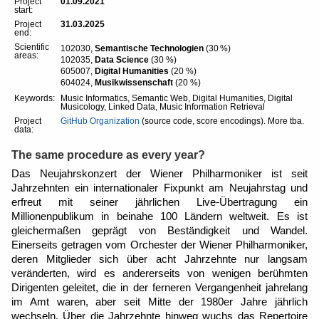
Project
01.09.2021
start:
Project
31.03.2025
end:
Scientific
102030,
Semantische Technologien
(30 %)
areas:
102035,
Data Science
(30 %)
605007,
Digital Humanities
(20 %)
604024,
Musikwissenschaft
(20 %)
Keywords:
Music Informatics, Semantic Web, Digital Humanities, Digital
Musicology, Linked Data, Music Information Retrieval
Project
GitHub Organization
(source code, score encodings). More tba.
data:
The same procedure as every year?
Das Neujahrskonzert der Wiener Philharmoniker ist seit 
Jahrzehnten ein internationaler Fixpunkt am Neujahrstag und 
erfreut mit seiner jährlichen Live-Übertragung ein 
Millionenpublikum in beinahe 100 Ländern weltweit. Es ist 
gleichermaßen geprägt von Beständigkeit und Wandel. 
Einerseits getragen vom Orchester der Wiener Philharmoniker, 
deren Mitglieder sich über acht Jahrzehnte nur langsam 
veränderten, wird es andererseits von wenigen berühmten 
Dirigenten geleitet, die in der ferneren Vergangenheit jahrelang 
im Amt waren, aber seit Mitte der 1980er Jahre jährlich 
wechseln. Über die Jahrzehnte hinweg wuchs das Repertoire 