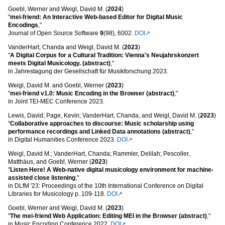
Goebl, Werner and Weigl, David M. (
2024
)
"
mei-friend: An Interactive Web-based Editor for Digital Music
Encodings
,"
Journal of Open Source Software
9
(98), 6002.
DOI↗
VanderHart, Chanda and Weigl, David M. (
2023
)
"
A Digital Corpus for a Cultural Tradition: Vienna's Neujahrskonzert
meets Digital Musicology. (abstract)
,"
in Jahrestagung der Gesellschaft für Musikforschung 2023.
Weigl, David M. and Goebl, Werner (
2023
)
"
mei-friend v1.0: Music Encoding in the Browser (abstract)
,"
in Joint TEI-MEC Conference 2023.
Lewis, David; Page, Kevin; VanderHart, Chanda, and Weigl, David M. (
2023
)
"
Collaborative approaches to discourse: Music scholarship using
performance recordings and Linked Data annotations (abstract)
,"
in Digital Humanities Conference 2023.
DOI↗
Weigl, David M.; VanderHart, Chanda; Rammler, Delilah; Pescoller,
Matthäus, and Goebl, Werner (
2023
)
"
Listen Here! A Web-native digital musicology environment for machine-
assisted close listening
,"
in DLfM '23: Proceedings of the 10th International Conference on Digital
Libraries for Musicology p. 109-118.
DOI↗
Goebl, Werner and Weigl, David M. (
2023
)
"
The mei-friend Web Application: Editing MEI in the Browser (abstract)
,"
in Music Encoding Conference 2022.
DOI↗