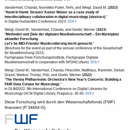
VanderHart, Chanda; Nurmikko-Fuller, Terhi, and Weigl, David M. (
2023
)
"
Hand in Hand: Strauss’ Kaiser Walzer as a case study of
interdisciplinary collaboration in digital musicology (abstract)
,"
in Digital Humanities Conference 2023.
DOI↗
Weigl, David M.; VanderHart, Chanda, and Goebl, Werner (
2023
)
"
Methoden und Ziele der digitalen Musikwissenschaft – Ein Marktplatz
aktueller Forschung.
Let's be MEI-Friends! Musikcodierung leicht gemacht
,"
(Brochure for the event as part of the annual conference of the Gesellschaft
für Musikforschung 2023;
Fachgruppe Freie Forschungsinstitute, Fachgruppe Digitale
Musikwissenschaft in cooperation with NFDI4Culture).
DOI↗
Weigl, David M.; VanderHart, Chanda; Pescoller, Matthäus; Rammler, Deliah;
Grassl, Markus; Trümpi, Fritz, and Goebl, Werner (
2022
)
"
The Vienna Philharmonic Orchestra’s New Year’s Concerts: Building a
FAIR Data Corpus for Musicology
,"
in DLfM2022: 9th International Conference on Digital Libraries for
Musicology (ACM Digital Library, Prague) p. 36-40.
DOI↗
Diese Forschung wird durch den Wissenschaftsfonds (FWF)
finanziert (P 34664-G).