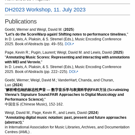
DH2023 Workshop, 11. July 2023
Publications
Goebl, Werner and Weigl, David M. (
2025
)
"
Let’s do the ScoreWarp again! Shifting notes to performance timelines
,"
In D. Lewis, A. Plaksin, & S. Stremel (Eds.), Music Encoding Conference
2025. Book of Abstracts (pp. 49–55).
DOI↗
Page, Kevin R.; Pugin, Laurent; Weigl, David M. and Lewis, David (
2025
)
"
Annotating Music Scores: Representing and interacting with annotations
with MEI and Verovio
,"
In D. Lewis, A. Plaksin, & S. Stremel (Eds.), Music Encoding Conference
2025. Book of Abstracts (pp. 222–225).
DOI↗
Goebl, Werner; Weigl, David M.; VanderHart, Chanda, and Churan,
Luo (
2024
)
"
解析维也纳的标志性声音 — 数字音乐学与表演科学的FAIR方法 (Scrutinizing
Vienna’s Signature Sound:FAIR Approaches to Digital Musicology and
Performance Science)
,"
中国音乐 (Chinese Music), 152-162.
Weigl, David M.; Page, Kevin R., and Lewis, David (
2024
)
"
Annotating digital music notation: past, present and future approaches
(abstract)
,"
in International Association for Music Libraries, Archives, and Documentation
Centres (IAML) .