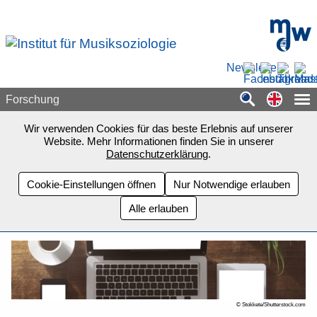
Zum Seiteninhalt springen
mdw - H
Newsletter
Switch
Forschung
Wir verwenden Cookies für das beste Erlebnis auf unserer
Website. Mehr Informationen finden Sie in unserer
Datenschutzerklärung
.
Cookie-Einstellungen öffnen
Nur Notwendige erlauben
Alle erlauben
© Stokkete/Shutterstock.com