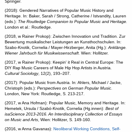
Springer.
(2018): Gendered Narratives of Popular Music History and
Heritage. In: Baker, Sarah / Strong, Catherine / Istvandity, Lauren
(eds.):
The Routledge Companion to Popular Music and Heritage.
London et al.: Routledge.
(2018, w Rainer Prokop): Zwischen Innovation und Tradition. Zur
Bewertung musikalischer Leistungen an Kunsthochschulen. In:
Szabo-Knotik, Cornelia / Mayer-Hirzberger, Anita (Hg.):
Anklänge.
Wiener Jahrbuch für Musikwissenschaft
. Wien: Hollitzer.
(2017, w Rainer Prokop): Keepin' it Real in Central Europe: The
DIY Rap Music Careers of Male Hip Hop Artists in Austria.
Cultural Sociology
, 12(2), 193–207.
(2017): Popular Music from Austria. In: Ahlers, Michael / Jacke,
Christoph (eds.):
Perspectives on German Popular Music
.
London, New York: Routledge, S. 213-217.
(2017, w Ana Hofman): Popular Music, Memory and Heritage. In:
Hemetek, Ursula / Szabó-Knotik, Cornelia (Hg.innen):
Best of
isaScience 2013-2016. An Interdisciplinary Collection of Essays
on Music and Arts
, Wien: Hollitzer, S. 149-160.
(2016, w Anna Gavanas):
Neoliberal Working Conditions, Self-