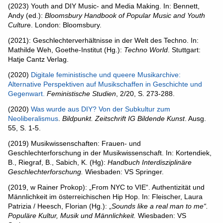
(2023) Youth and DIY Music- and Media Making. In: Bennett,
Andy (ed.):
Bloomsbury Handbook of Popular Music and Youth
Cultur
e. London: Bloomsbury.
(2021): Geschlechterverhältnisse in der Welt des Techno. In:
Mathilde Weh, Goethe-Institut (Hg.):
Techno World
. Stuttgart:
Hatje Cantz Verlag.
(2020)
Digitale feministische und queere Musikarchive:
Alternative Perspektiven auf Musikschaffen in Geschichte und
Gegenwart.
Feministische Studien
, 2/20, S. 273-288.
(2020)
Was wurde aus DIY? Von der Subkultur zum
Neoliberalismus
.
Bildpunkt. Zeitschrift IG Bildende Kunst
. Ausg.
55, S. 1-5.
(2019) Musikwissenschaften: Frauen- und
Geschlechterforschung in der Musikwissenschaft. In: Kortendiek,
B., Riegraf, B., Sabich, K. (Hg):
Handbuch Interdisziplinäre
Geschlechterforschung.
Wiesbaden: VS Springer.
(2019, w Rainer Prokop): „From NYC to VIE“. Authentizität und
Männlichkeit im österreichischen Hip Hop. In: Fleischer, Laura
Patrizia / Heesch, Florian (Hg.): „
Sounds like a real man to me“.
Populäre Kultur, Musik und Männlichkeit.
Wiesbaden: VS