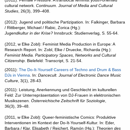
(2012): Female Pressure: A translocal feminist youth-oriented
cultural network.
Continuum. Journal of Media and Cultural
Studies
, 26(3), 399–408.
(2012): Jugend und politische Partizipation. In: Falkinger, Barbara
/ Rittberger, Michael / Rabic, Zorica (Hg.):
Jugendkultur in der Krise?
Innsbruck: Studienverlag, S. 55-64.
(2012, w Elke Zobl): Feminist Media Production in Europe: A
Research Report. In: Zobl, Elke / Druecke, Richarda (Hg.):
Feminist Media. Participatory Spaces, Networks and Cultural
Citizenship
. Bielefeld: Transcript, S. 21-54.
(2011):
The Do-It-Yourself Careers of Techno and Drum & Bass
DJs in Vienna
. In:
Dancecult. Journal of Electronic Dance Music
Culture
, 3(1), 28-43.
(2011): Leistung, Anerkennung und Geschlecht im kulturellen
Feld: Zur Unterrepräsentation von DJ-Frauen in elektronischen
Musikszenen.
Österreichische Zeitschrift für Soziologie
,
36(3), 39–48.
(2011, w Elke Zobl): Queer-feministische Comics: Produktive
Interventionen im Kontext der Do-It-Yourself-Kultur. In: Eder,
Barbara / Klar, Elisabeth / Reichert, Ramón (Hg.):
Theorien des