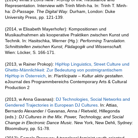
Representation. Interview with Trinh Minh-ha. In: Trinh T. Minh-
ha:
D-Passage. The Digital Way
. Durham, London: Duke
University Press, pp. 121-139.
(2014, w Elisabeth Mayerhofer): Kompositionen und
Musikaufnahmen als kooperative Praktiken zwischen Kunst und
Technik. In: Hasitschka, Werner (Hg.):
Performing Translation.
Schnittstellen zwischen Kunst, Pädagogik und Wissenschaft.
Wien: Löcker, S. 166-171.
(2013, w Rainer Prokop):
HipHop Linguistics, Street Culture und
Ghetto-Männlichkeit: Zur Bedeutung von postmigrantischem
HipHop in Österreich
, in:
P/art/icipate – Kultur aktiv gestalten
.
eJournal des Programmbereichs Contemporary Arts & Cultural
Production 2
(2013, w Anna Gavanas):
DJ Technologies, Social Networks and
Gendered Trajectories in European DJ Cultures
. In: Attias,
Bernardo Alexander / Gavanas, Anna / Rietveld, Hillegonda
(eds.):
DJ Cultures in the Mix. Power, Technology, and Social
Change in Electronic Dance Music
. New York, New Dehli, Sydney:
Bloomsbury, pp. 51-78.