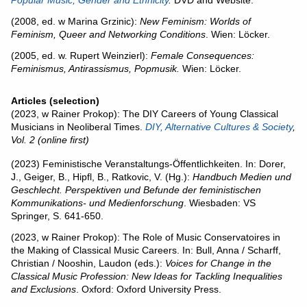
Popular Music, Gender and Ethnicity
.
DVD and Website.
(2008, ed. w Marina Grzinic):
New Feminism: Worlds of
Feminism, Queer and Networking Conditions
. Wien: Löcker.
(2005, ed. w. Rupert Weinzierl):
Female Consequences:
Feminismus, Antirassismus, Popmusik.
Wien: Löcker.
Articles (selection)
(2023, w Rainer Prokop): The DIY Careers of Young Classical
Musicians in Neoliberal Times.
DIY, Alternative Cultures & Society
,
Vol. 2 (online first)
(2023) Feministische Veranstaltungs-Öffentlichkeiten. In: Dorer,
J., Geiger, B., Hipfl, B., Ratkovic, V. (Hg.):
Handbuch Medien und
Geschlecht. Perspektiven und Befunde der feministischen
Kommunikations- und Medienforschung
. Wiesbaden: VS
Springer, S. 641-650.
(2023, w Rainer Prokop): The Role of Music Conservatoires in
the Making of Classical Music Careers. In: Bull, Anna / Scharff,
Christian / Nooshin, Laudon (eds.):
Voices for Change in the
Classical Music Profession: New Ideas for Tackling Inequalities
and Exclusions
. Oxford: Oxford University Press.