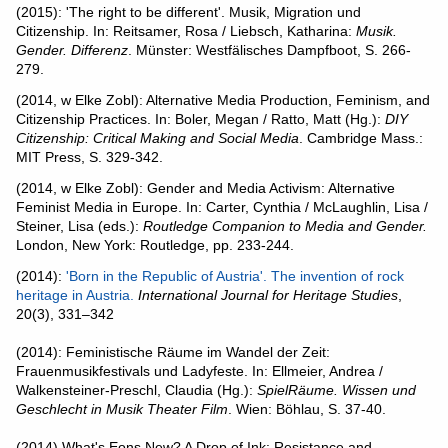
(2015): 'The right to be different'. Musik, Migration und
Citizenship. In: Reitsamer, Rosa / Liebsch, Katharina:
Musik.
Gender. Differenz
. Münster: Westfälisches Dampfboot, S. 266-
279.
(2014, w Elke Zobl): Alternative Media Production, Feminism, and
Citizenship Practices. In: Boler, Megan / Ratto, Matt (Hg.):
DIY
Citizenship: Critical Making and Social Media
. Cambridge Mass.:
MIT Press, S. 329-342.
(2014, w Elke Zobl): Gender and Media Activism: Alternative
Feminist Media in Europe. In: Carter, Cynthia / McLaughlin, Lisa /
Steiner, Lisa (eds.):
Routledge Companion to Media and Gender.
London, New York: Routledge, pp. 233-244.
(2014):
'Born in the Republic of Austria'. The invention of rock
heritage in Austria.
International Journal for Heritage Studies
,
20(3), 331–342
(2014): Feministische Räume im Wandel der Zeit:
Frauenmusikfestivals und Ladyfeste. In: Ellmeier, Andrea /
Walkensteiner-Preschl, Claudia (Hg.):
SpielRäume. Wissen und
Geschlecht in Musik Theater Film
. Wien: Böhlau, S. 37-40.
(2014) What's Eons New? A Drop of Ink: Resistance and