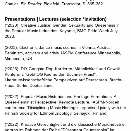
Comics. Ein Reader.
Bielefeld: Transcript, S. 365-382.
Presentations | Lectures (selection *invitation)
(*2023): Creative Justice: Gender, Sexuality and Queerness in
the Popular Music Industries. Keynote, BMG Pride Week July
2023.
(2023): Electronic dance music scenes in Vienna, Austria:
Feminism, activism and crisis. IASPM Conference Minneapolis,
Minnesota, US.
(*2023): DIY Gangsta-Rap-Karrieren, Männlichkeit und Gewalt.
Konferenz "Gebt OG Keemo den Büchner-Preis!".
Literaturwissenschaftliche Perspektiven auf Deutschrap. Brecht-
Haus, Berlin, Deutschland.
(*2022): Popular Music Histories and Heritage Formations: A
Queer-Feminist Perspective. Keynote Lecture. IASPM-Norden
conference "Disciplining Music Heritage" organised jointly with the
Finnish Society for Ethnomusicology, Seinäjoki, Finland.
(*2022): Kreative Gerechtigkeit und die klassische Musikindustrie.
Vortrag im Rahmen der Reihe "D/issonant Counterpoint" im