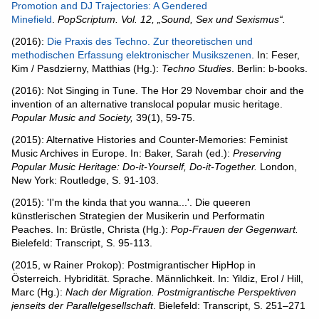
Promotion and DJ Trajectories: A Gendered
Minefield
.
PopScriptum. Vol. 12, „Sound, Sex und Sexismus“.
(2016):
Die Praxis des Techno. Zur theoretischen und
methodischen Erfassung elektronischer Musikszenen
. In: Feser,
Kim / Pasdzierny, Matthias (Hg.):
Techno Studies
. Berlin: b-books.
(2016): Not Singing in Tune. The Hor 29 Novembar choir and the
invention of an alternative translocal popular music heritage.
Popular Music and Society,
39(1), 59-75.
(2015): Alternative Histories and Counter-Memories: Feminist
Music Archives in Europe. In: Baker, Sarah (ed.):
Preserving
Popular Music Heritage: Do-it-Yourself, Do-it-Together.
London,
New York: Routledge, S. 91-103.
(2015): 'I'm the kinda that you wanna...'. Die queeren
künstlerischen Strategien der Musikerin und Performatin
Peaches. In: Brüstle, Christa (Hg.):
Pop-Frauen der Gegenwart.
Bielefeld: Transcript, S. 95-113.
(2015, w Rainer Prokop): Postmigrantischer HipHop in
Österreich. Hybridität. Sprache. Männlichkeit. In: Yildiz, Erol / Hill,
Marc (Hg.):
Nach der Migration. Postmigrantische Perspektiven
jenseits der Parallelgesellschaft
. Bielefeld: Transcript, S. 251–271