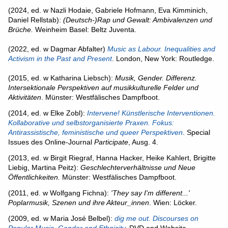
(2024, ed. w Nazli Hodaie, Gabriele Hofmann, Eva Kimminich,
Daniel Rellstab):
(Deutsch-)Rap und Gewalt: Ambivalenzen und
Brüche.
Weinheim Basel: Beltz Juventa.
(2022, ed. w Dagmar Abfalter)
Music as Labour. Inequalities and
Activism in the Past and Present
. London, New York: Routledge.
(2015, ed. w Katharina Liebsch):
Musik, Gender. Differenz.
Intersektionale Perspektiven auf musikkulturelle Felder und
Aktivitäten
. Münster: Westfälisches Dampfboot.
(2014, ed. w Elke Zobl):
Intervene! Künstlerische Interventionen.
Kollaborative und selbstorganisierte Praxen. Fokus:
Antirassistische, feministische und queer Perspektiven
. Special
Issues des Online-Journal
Participate
, Ausg. 4.
(2013, ​ed. w Birgit Riegraf, Hanna Hacker, Heike Kahlert, Brigitte
Liebig, Martina Peitz):
Geschlechterverhältnisse und Neue
Öffentlichkeiten.
Münster: Westfälisches Dampfboot.
(2011, ed. w Wolfgang Fichna):
'They say I'm different...'
Poplarmusik, Szenen und ihre Akteur_innen
. Wien: Löcker.
(2009, ed. w Maria José Belbel):
dig me out. Discourses on