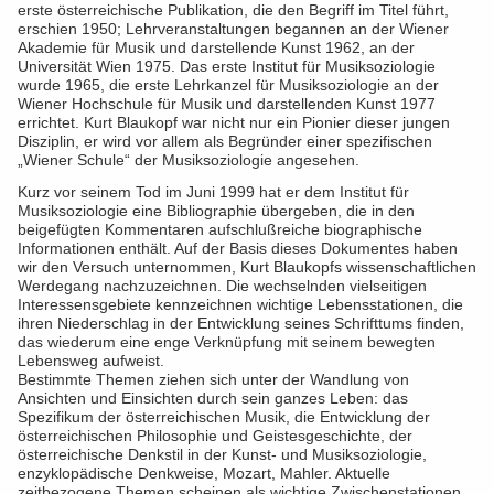
erste österreichische Publikation, die den Begriff im Titel führt,
erschien 1950; Lehrveranstaltungen begannen an der Wiener
Akademie für Musik und darstellende Kunst 1962, an der
Universität Wien 1975. Das erste Institut für Musiksoziologie
wurde 1965, die erste Lehrkanzel für Musiksoziologie an der
Wiener Hochschule für Musik und darstellenden Kunst 1977
errichtet. Kurt Blaukopf war nicht nur ein Pionier dieser jungen
Disziplin, er wird vor allem als Begründer einer spezifischen
„Wiener Schule“ der Musiksoziologie angesehen.
Kurz vor seinem Tod im Juni 1999 hat er dem Institut für
Musiksoziologie eine Bibliographie übergeben, die in den
beigefügten Kommentaren aufschlußreiche biographische
Informationen enthält. Auf der Basis dieses Dokumentes haben
wir den Versuch unternommen, Kurt Blaukopfs wissenschaftlichen
Werdegang nachzuzeichnen. Die wechselnden vielseitigen
Interessensgebiete kennzeichnen wichtige Lebensstationen, die
ihren Niederschlag in der Entwicklung seines Schrifttums finden,
das wiederum eine enge Verknüpfung mit seinem bewegten
Lebensweg aufweist.
Bestimmte Themen ziehen sich unter der Wandlung von
Ansichten und Einsichten durch sein ganzes Leben: das
Spezifikum der österreichischen Musik, die Entwicklung der
österreichischen Philosophie und Geistesgeschichte, der
österreichische Denkstil in der Kunst- und Musiksoziologie,
enzyklopädische Denkweise, Mozart, Mahler. Aktuelle
zeitbezogene Themen scheinen als wichtige Zwischenstationen