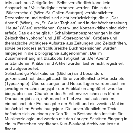
teils auch aus Zeitgründen. Selbstverständlich kann kein
Anspruch auf Vollständigkeit erhoben werden. Die in der
„Bücherschau“ (Wien-St. Gallen-Stuttgart) veröffentlichten
Rezensionen und Artikel sind nicht berücksichtigt; die in „Der
Abend“ (Wien), im „St. Galler Tagblatt“ und in der Wochenzeitung
„Heute“ (Wien) erschienen. Opern- und Konzertkritiken sind nicht
erfaßt. Das gleiche gilt für Schallplattenbesprechungen in den
Zeitschriften „phono“ und „HiFi-Stereophonie“. Größere und
thematische wichtigere Aufsätze aus Zeitungen und Zeitschriften,
sowie besonders aufschlußreiche Buchrezensionen wurden
hingegen in die Bibliographie aufgenommen. Die im
Zusammenhang mit Blaukopfs Tätigkeit für „Der Abend“
entstandenen Kritiken und Artikel wurden bisher nicht registriert
und aufgearbeitet.
Selbständige Publikationen (Bücher) sind besonders
gekennzeichnet, dies gilt auch für unveröffentlichte Manuskripte
(Typoskripte). Übersetzungen und Neuauflagen werden auch im
jeweiligen Erscheinungsjahr der Publikation angeführt, was den
biographischen Charakter des Schriftenverzeichnisses fördert.
Daraus ergibt sich, daß manche Titel zweimal aufscheinen,
einmal nach der Erstausgabe der Schrift und ein zweites Mal im
tatsächlichen Erscheinungsjahr. Die unveröffentlichten Texte
befinden sich zu einem großen Teil im Bestand des Instituts für
Musiksoziologie und werden mit den übrigen Schriften Eingang in
ein im Entstehen begriffenes Kurt-Blaukopf-Archiv am Institut
finden.