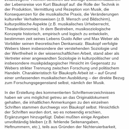
der Lebensreise von Kurt Blaukopf auf: die Rolle der Technik in
der Produktion, Vermittlung und Rezeption von Musik, die
Konsequenzen für die musikalische Praxis, die Veränderungen
kultureller Verhaltensweisen (z.B. Mensch und Bildschirm),
kulturpolitische Aspekte (z.B. musikalisches Urheberrecht,
Theaterökonomie). In dem Bestreben, musiksoziologische
Konzepte historisch, empirisch und logisch zu entwickeln,
bestimmen zeit seines Lebens Guido Adler und Max Weber als
Vorbilder seinen theoretischen Denkansatz. Blaukopf verfolgte
Webers Ideen insbesondere der verstehenden Soziologie und
der Wertfreiheit in der wissenschaftlichen Arbeit, stand aber als
Vertreter einer angewandten Soziologie in kulturpolitischer und
insbesondere musikpädagogischer Hinsicht im Gegensatz zu
Webers strikter Trennung zwischen Forschung und politischem
Handeln. Charakteristisch für Blaukopfs Arbeit ist – auf Grund
einer umfassenden musikalischen Ausbildung – der direkte Bezug
zum Forschungsgegenstand selbst, nämlich der Musik.
In der Erstellung des kommentierten Schriftenverzeichnisses
haben wir uns möglichst getreu an das Originaldokument
gehalten, die inhaltlichen Anmerkungen zu den einzelnen
Schriften stammen durchwegs von Blaukopf selbst. Hinsichtlich
der Schriften wurden dort, wo es notwendig erschien,
Ergänzungen hinzugefügt. Dabei mußten einige Angaben
unvollständig bleiben (z.B. fehlende Seitenangaben,
Heftnummern, etc.), teils aus Gründen der Nichteruierbarkeit,