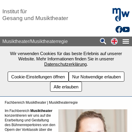
Zum Seiteninhalt springen
mdw - H
Institut für
Gesang und Musiktheater
Facebo
You
Switch
Musiktheater/Musiktheaterregie
Wir verwenden Cookies für das beste Erlebnis auf unserer
Website. Mehr Informationen finden Sie in unserer
Datenschutzerklärung
.
Cookie-Einstellungen öffnen
Nur Notwendige erlauben
Alle erlauben
Fachbereich Musiktheater | Musiktheaterregie
Im Fachbereich
Musiktheater
konzentrieren wir uns auf die
Erarbeitung und Gestaltung
des Bühnenrepertoires von den
Opern der Vorklassik über die