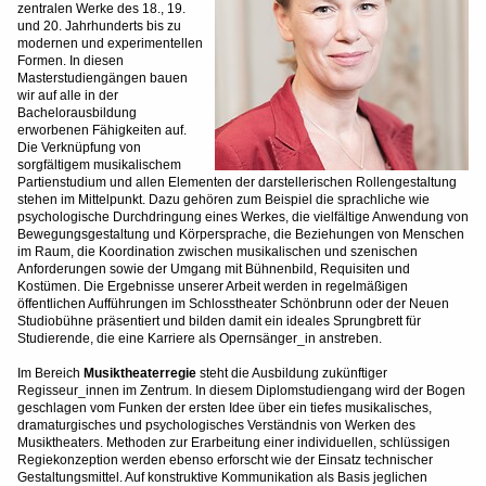
zentralen Werke des 18., 19.
und 20. Jahrhunderts bis zu
modernen und experimentellen
Formen. In diesen
Masterstudiengängen bauen
wir auf alle in der
Bachelorausbildung
erworbenen Fähigkeiten auf.
Die Verknüpfung von
sorgfältigem musikalischem
Partienstudium und allen Elementen der darstellerischen Rollengestaltung
stehen im Mittelpunkt. Dazu gehören zum Beispiel die sprachliche wie
psychologische Durchdringung eines Werkes, die vielfältige Anwendung von
Bewegungsgestaltung und Körpersprache, die Beziehungen von Menschen
im Raum, die Koordination zwischen musikalischen und szenischen
Anforderungen sowie der Umgang mit Bühnenbild, Requisiten und
Kostümen. Die Ergebnisse unserer Arbeit werden in regelmäßigen
öffentlichen Aufführungen im Schlosstheater Schönbrunn oder der Neuen
Studiobühne präsentiert und bilden damit ein ideales Sprungbrett für
Studierende, die eine Karriere als Opernsänger_in anstreben.
Im Bereich
Musiktheaterregie
steht die Ausbildung zukünftiger
Regisseur_innen im Zentrum. In diesem Diplomstudiengang wird der Bogen
geschlagen vom Funken der ersten Idee über ein tiefes musikalisches,
dramaturgisches und psychologisches Verständnis von Werken des
Musiktheaters. Methoden zur Erarbeitung einer individuellen, schlüssigen
Regiekonzeption werden ebenso erforscht wie der Einsatz technischer
Gestaltungsmittel. Auf konstruktive Kommunikation als Basis jeglichen