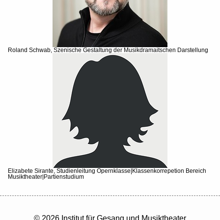
Roland Schwab, Szenische Gestaltung der Musikdramaitschen Darstellung
Elizabete Sirante, Studienleitung Opernklasse|Klassenkorrepetion Bereich
Musiktheater|Partienstudium
© 2026 Institut für Gesang und Musiktheater