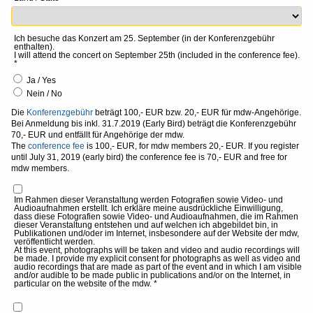
Ich besuche das Konzert am 25. September (in der Konferenzgebühr
enthalten).
I will attend the concert on September 25th (included in the conference fee).
*
Ja / Yes
Nein / No
Die
Konferenzgebühr
beträgt 100,- EUR bzw. 20,- EUR für mdw-Angehörige.
Bei Anmeldung bis inkl. 31.7.2019 (Early Bird) beträgt die Konferenzgebühr
70,- EUR und entfällt für Angehörige der mdw.
The
conference fee
is 100,- EUR, for mdw members 20,- EUR. If you register
until July 31, 2019 (early bird) the conference fee is 70,- EUR and free for
mdw members.
Im Rahmen dieser Veranstaltung werden Fotografien sowie Video- und
Audioaufnahmen erstellt. Ich erkläre meine ausdrückliche Einwilligung,
dass diese Fotografien sowie Video- und Audioaufnahmen, die im Rahmen
dieser Veranstaltung entstehen und auf welchen ich abgebildet bin, in
Publikationen und/oder im Internet, insbesondere auf der Website der mdw,
veröffentlicht werden.
At this event, photographs will be taken and video and audio recordings will
be made. I provide my explicit consent for photographs as well as video and
audio recordings that are made as part of the event and in which I am visible
and/or audible to be made public in publications and/or on the Internet, in
particular on the website of the mdw. *