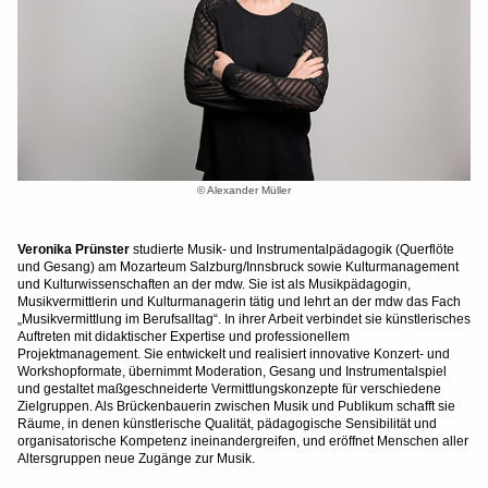
© Alexander Müller
Veronika Prünster
studierte Musik- und Instrumentalpädagogik (Querflöte
und Gesang) am Mozarteum Salzburg/Innsbruck sowie Kulturmanagement
und Kulturwissenschaften an der mdw. Sie ist als Musikpädagogin,
Musikvermittlerin und Kulturmanagerin tätig und lehrt an der mdw das Fach
„Musikvermittlung im Berufsalltag“. In ihrer Arbeit verbindet sie künstlerisches
Auftreten mit didaktischer Expertise und professionellem
Projektmanagement. Sie entwickelt und realisiert innovative Konzert- und
Workshopformate, übernimmt Moderation, Gesang und Instrumentalspiel
und gestaltet maßgeschneiderte Vermittlungskonzepte für verschiedene
Zielgruppen. Als Brückenbauerin zwischen Musik und Publikum schafft sie
Räume, in denen künstlerische Qualität, pädagogische Sensibilität und
organisatorische Kompetenz ineinandergreifen, und eröffnet Menschen aller
Altersgruppen neue Zugänge zur Musik.