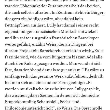
war der Höhepunkt der Zusammenarbeit der beiden,
die auch selbst auftraten. Im Zentrum steht ein Bürger,
der gern ein Adeliger wäre, aber dabei kein
Fettnäpfchen auslässt. Lully hat damals einen recht
eigenständigen französischen Musikstil entwickelt
und ihn später zur großen französischen Barockoper
weitergeführt, erzählt Weiss, der als Dirigent bei
diesem Projekt ein Barockorchester leiten wird: „Es ist
faszinierend, wie da vom Bürgertum bis zum Adel alle
durch den Kakao gezogen werden. Man wundert sich
fast, dass der Abend damals so gut ankam.“ Es wäre zu
umfangreich, das gesamte Werk aufzuführen, deshalb
hat man sich auf eine andere Form geeinigt: „Es
werden musikalische Ausschnitte von Lully gespielt,
dazwischen gibt es Szenen, in denen sich der reiche
Emporkömmling Schauspiel-, Fecht- und
Philosophieunterricht holt“, so Weiss. Die Sprechrolle