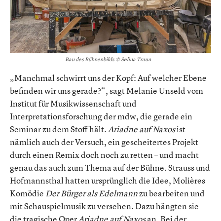
Bau des Bühnenbilds © Selina Traun
„Manchmal schwirrt uns der Kopf: Auf welcher Ebene
befinden wir uns gerade?“, sagt Melanie Unseld vom
Institut für Musikwissenschaft und
Interpretationsforschung der mdw, die gerade ein
Seminar zu dem Stoff hält.
Ariadne auf Naxos
ist
nämlich auch der Versuch, ein gescheitertes Projekt
durch einen Remix doch noch zu retten – und macht
genau das auch zum Thema auf der Bühne. Strauss und
Hofmannsthal hatten ursprünglich die Idee, Molières
Komödie
Der Bürger als Edelmann
zu bearbeiten und
mit Schauspielmusik zu versehen. Dazu hängten sie
die tragische Oper
Ariadne auf Naxos
an. Bei der