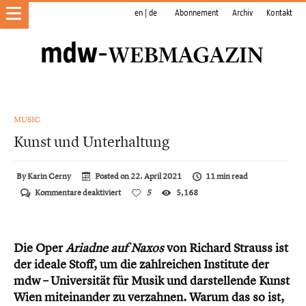
en
|
de
Abonnement
Archiv
Kontakt
MUSIC
Kunst und Unterhaltung
By
Karin Cerny
Posted on
22. April 2021
11 min read
für
Kommentare deaktiviert
5
5,168
Kunst
und
Unterhaltung
Die Oper
Ariadne auf Naxos
von Richard Strauss ist
der ideale Stoff, um die zahlreichen Institute der
mdw – Universität für Musik und darstellende Kunst
Wien miteinander zu verzahnen. Warum das so ist,