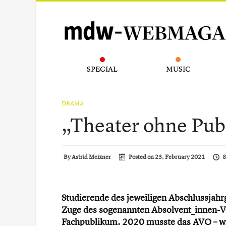
SPECIAL
MUSIC
DRAMA
„Theater ohne Publ
By
Astrid Meixner
Posted on
23. February 2021
8
Studierende des jeweiligen Abschlussjah
Zuge des sogenannten Absolvent_innen-V
Fachpublikum. 2020 musste das AVO – wie 