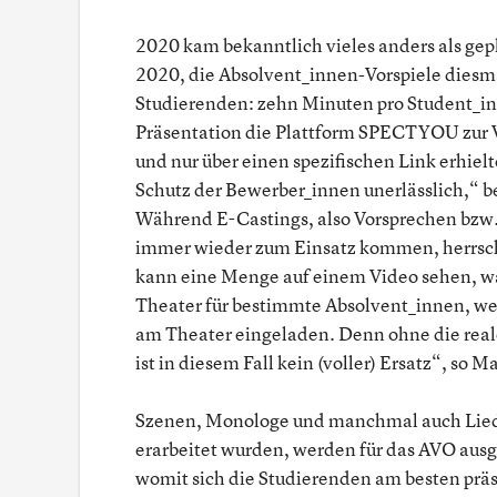
2020 kam bekanntlich vieles anders als ge
2020, die Absolvent_innen-Vorspiele diesma
Studierenden: zehn Minuten pro Student_in 
Präsentation die Plattform SPECTYOU zur 
und nur über einen spezifischen Link erhiel
Schutz der Bewerber_innen unerlässlich,“ b
Während E-Castings, also Vorsprechen bzw. 
immer wieder zum Einsatz kommen, herrsc
kann eine Menge auf einem Video sehen, was 
Theater für bestimmte Absolvent_innen, we
am Theater eingeladen. Denn ohne die real
ist in diesem Fall kein (voller) Ersatz“, so M
Szenen, Monologe und manchmal auch Liede
erarbeitet wurden, werden für das AVO ausg
womit sich die Studierenden am besten präs