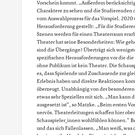
Vorschein kommt. „Außerdem berücksichtige
Charaktere zu sehen und die Studierenden da
vom Auswahlprozess für das Vorspiel. 2020
Herausforderung gestellt: „Für die Studiere
Szenen werden für einen Theaterraum erarb
Theater hat seine Besonderheiten: Wie gehe
sind die Übergänge? Überträgt sich wenigst
spezifischen Herausforderungen vor die die
ohne Publikum ist kein Theater. Die Schausp
es, dass Spielende und Zuschauende zur gle
Erlebnis haben und direkte Reaktionen komm
überzeugt. Unabhängig von der besonderen S
etwas sehr Spezielles mit sich. „Man kann 
ausgesetzt ist“, so Matzke. „Beim ersten Vo
nervös. Theaterleitungen schaffen hier oben
Schauspieler_innen wohlfühlen können.“ Be
und das sich Fallenlassen. „Man weiß, was d