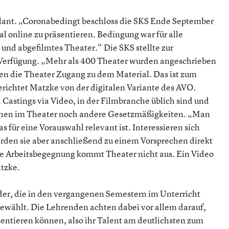
plant. „Coronabedingt beschloss die SKS Ende September
l online zu präsentieren. Bedingung war für alle
und abgefilmtes Theater.“ Die SKS stellte zur
Verfügung. „Mehr als 400 Theater wurden angeschrieben
ten die Theater Zugang zu dem Material. Das ist zum
erichtet Matzke von der digitalen Variante des AVO.
Castings via Video, in der Filmbranche üblich sind und
hen im Theater noch andere Gesetzmäßigkeiten. „Man
für eine Vorauswahl relevant ist. Interessieren sich
rden sie aber anschließend zu einem Vorsprechen direkt
e Arbeitsbegegnung kommt Theater nicht aus. Ein Video
atzke.
r, die in den vergangenen Semestern im Unterricht
ewählt. Die Lehrenden achten dabei vor allem darauf,
entieren können, also ihr Talent am deutlichsten zum