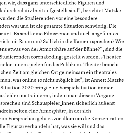
n wir, dass ganz unterschiedliche Figuren und
durch relativ breit aufgestellt sind“, berichtet Matzke
 wurden die Studierenden vor eine besondere
nden war und ist die gesamte Situation schwierig. Die
eitet. Es sind keine Filmszenen und auch abgefilmtes
 ich mit Raum um? Soll ich in die Kamera sprechen? Wie
ens etwas von der Atmosphäre auf der Bühne?“, sind die
 Studierenden coronabedingt gestellt wurden. „Theater
ieler_innen spielen für das Publikum. Theater braucht
ichen Zeit am gleichen Ort gemeinsam ein theatrales
en, was online so nicht möglich ist“, ist Annett Matzke
ituation 2020 bringt eine Vorspielsituation immer
das leider nur trainieren, indem man diesem Vorgang
rsprechen sind Schauspieler_innen sicherlich äußerst
drein selten eine Atmosphäre, in der sich
im Vorsprechen geht es vor allem um die Konzentration
ie Figur zu verhandeln hat, was sie will und das