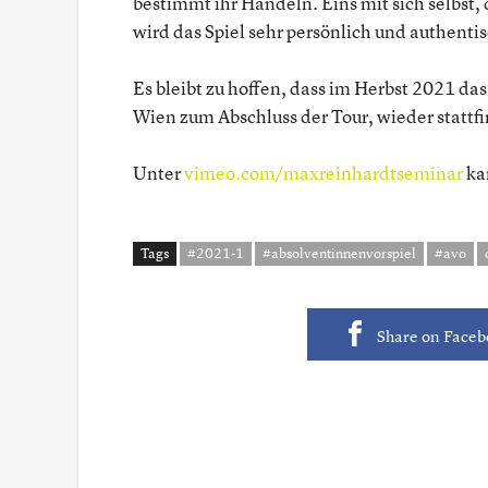
bestimmt ihr Handeln. Eins mit sich selbst, 
wird das Spiel sehr persönlich und authenti
Es bleibt zu hoffen, dass im Herbst 2021 da
Wien zum Abschluss der Tour, wieder statt
Unter
vimeo.com/maxreinhardtseminar
ka
Tags
#2021-1
#absolventinnenvorspiel
#avo
Share on Face