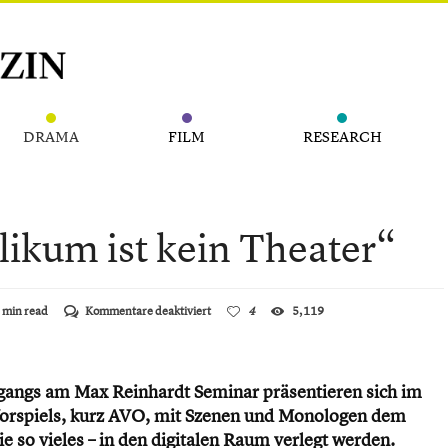
DRAMA
FILM
RESEARCH
ikum ist kein Theater“
für
 min read
Kommentare deaktiviert
4
5,119
„Theater
ohne
Publikum
ist
rgangs am Max Reinhardt Seminar präsentieren sich im
kein
Theater“
orspiels, kurz AVO, mit Szenen und Monologen dem
so vieles – in den digitalen Raum verlegt werden.