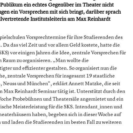
s Publikum ein echtes Gegenüber im Theater nicht
en ein Vorsprechen mit sich bringt, darüber sprach
llvertretende Institutsleiterin am Max Reinhardt
pielschulen Vorsprechtermine für ihre Studierenden des
 Da das viel Zeit und vor allem Geld kostete, hatte die
S) vor einigen Jahren die Idee, zentrale Vorsprechen für
n Raum zu organisieren. „Man wollte die
ter und effizienter gestalten. So organisiert nun die
he, zentrale Vorsprechen für insgesamt 19 staatliche
, Neuss und München“, erklärt Annett Matzke, die seit
m Max Reinhardt Seminar tätig ist. Unterstützt durch den
Woche Probebühnen und Theatersäle angemietet und ein
istische Meisterleistung für die SKS. Intendant_innen und
eaterhäusern haben, begeben sich in dieser Woche auf
und laden die Studierenden im besten Fall zu weiteren