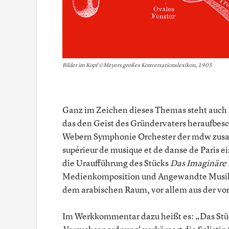
Bilder im Kopf ©Meyers großes Konversationslexikon, 1905
Ganz im Zeichen dieses Themas steht auch
das den Geist des Gründervaters heraufbesc
Webern Symphonie Orchester der mdw zusa
supérieur de musique et de danse de Paris ei
die Uraufführung des Stücks
Das Imaginäre
Medienkomposition und Angewandte Musik 
dem arabischen Raum, vor allem aus der vor
Im Werkkommentar dazu heißt es: „Das Stück