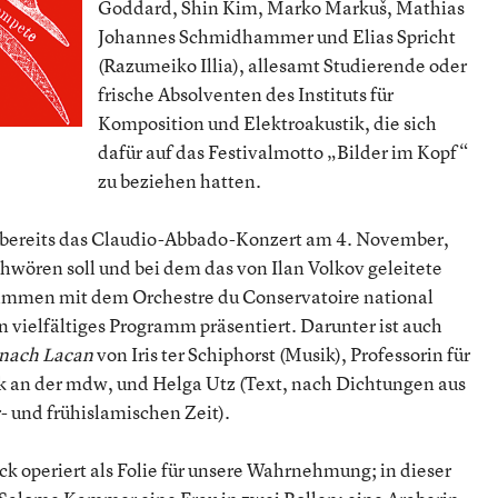
Goddard, Shin Kim, Marko Markuš, Mathias
Johannes Schmidhammer und Elias Spricht
(Razumeiko Illia), allesamt Studierende oder
frische Absolventen des Instituts für
Komposition und Elektroakustik, die sich
dafür auf das Festivalmotto „Bilder im Kopf“
zu beziehen hatten.
 bereits das Claudio-Abbado-Konzert am 4. November,
hwören soll und bei dem das von Ilan Volkov geleitete
mmen mit dem Orchestre du Conservatoire national
n vielfältiges Programm präsentiert. Darunter ist auch
 nach Lacan
von Iris ter Schiphorst (Musik), Professorin für
an der mdw, und Helga Utz (Text, nach Dichtungen aus
- und frühislamischen Zeit).
 operiert als Folie für unsere Wahrnehmung; in dieser