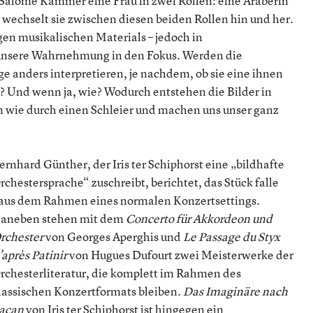
n Salome Kammer eine Frau in zwei Rollen: eine Araberin
 wechselt sie zwischen diesen beiden Rollen hin und her.
en musikalischen Materials – jedoch in
ät unsere Wahrnehmung in den Fokus. Werden die
e anders interpretieren, je nachdem, ob sie eine ihnen
 Und wenn ja, wie? Wodurch entstehen die Bilder in
 wie durch einen Schleier und machen uns unser ganz
ernhard Günther, der Iris ter Schiphorst eine „bildhafte
rchestersprache“ zuschreibt, berichtet, das Stück falle
aus dem Rahmen eines normalen Konzertsettings.
aneben stehen mit dem
Concerto für Akkordeon und
rchester
von Georges Aperghis und
Le Passage du Styx
’après Patinir
von Hugues Dufourt zwei Meisterwerke der
rchesterliteratur, die komplett im Rahmen des
lassischen Konzertformats bleiben.
Das Imaginäre nach
acan
von Iris ter Schiphorst ist hingegen ein