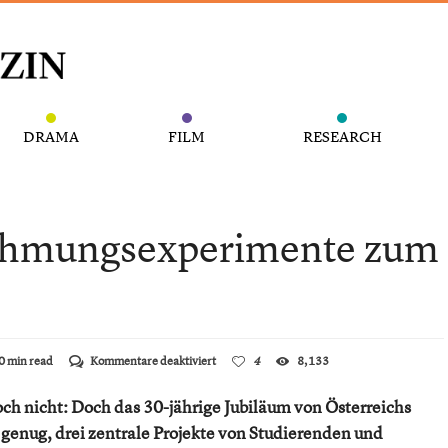
DRAMA
FILM
RESEARCH
nehmungsexperimente zum
für
0 min read
Kommentare deaktiviert
4
8,133
Vielfältige
Wahrnehmungsexperimente
ch nicht: Doch das 30-jährige Jubiläum von Österreichs
zum
Doppeljubiläum
genug, drei zentrale Projekte von Studierenden und