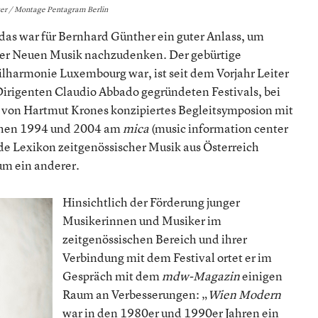
er / Montage Pentagram Berlin
 das war für Bernhard Günther ein guter Anlass, um
der Neuen Musik nachzudenken. Der gebürtige
lharmonie Luxembourg war, ist seit dem Vorjahr Leiter
Dirigenten Claudio Abbado gegründeten Festivals, bei
von Hartmut Krones konzipiertes Begleitsymposion mit
schen 1994 und 2004 am
mica
(music information center
de Lexikon zeitgenössischer Musik aus Österreich
um ein anderer.
Hinsichtlich der Förderung junger
Musikerinnen und Musiker im
zeitgenössischen Bereich und ihrer
Verbindung mit dem Festival ortet er im
Gespräch mit dem
mdw-Magazin
einigen
Raum an Verbesserungen: „
Wien Modern
war in den 1980er und 1990er Jahren ein