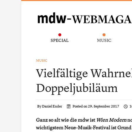
SPECIAL
MUSIC
MUSIC
Vielfältige Wahr
Doppeljubiläum
By
Daniel Ender
Posted on
29. September 2017
1
Ganz so alt wie die mdw ist
Wien Modern
no
wichtigstem Neue-Musik-Festival ist Grund 