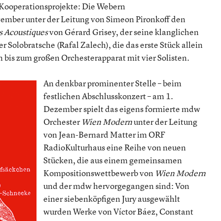
 Kooperationsprojekte: Die Webern
ember unter der Leitung von Simeon Pironkoff den
s Acoustiques
von Gérard Grisey, der seine klanglichen
er Solobratsche (Rafal Zalech), die das erste Stück allein
bis zum großen Orchesterapparat mit vier Solisten.
An denkbar prominenter Stelle – beim
festlichen Abschlusskonzert – am 1.
Dezember spielt das eigens formierte mdw
Orchester
Wien Modern
unter der Leitung
von Jean-Bernard Matter im ORF
RadioKulturhaus eine Reihe von neuen
Stücken, die aus einem gemeinsamen
Kompositionswettbewerb von
Wien Modern
und der mdw hervorgegangen sind: Von
einer siebenköpfigen Jury ausgewählt
wurden Werke von Víctor Báez, Constant