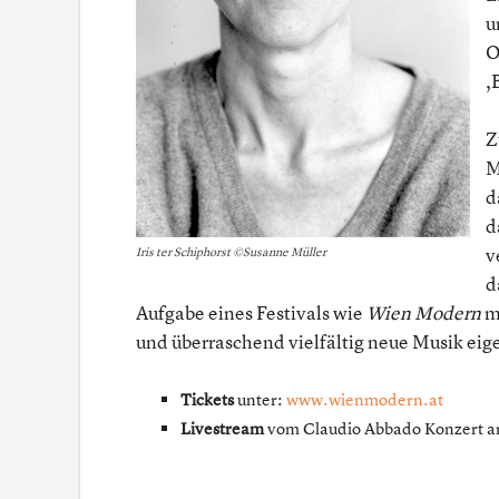
u
O
,
Z
M
d
d
v
Iris ter Schiphorst ©Susanne Müller
d
Aufgabe eines Festivals wie
Wien Modern
mu
und überraschend vielfältig neue Musik eige
Tickets
unter:
www.wienmodern.at
Livestream
vom Claudio Abbado Konzert a