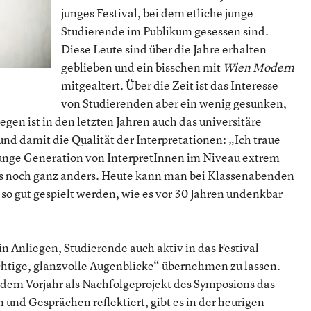
junges Festival, bei dem etliche junge
Studierende im Publikum gesessen sind.
Diese Leute sind über die Jahre erhalten
geblieben und ein bisschen mit
Wien Modern
mitgealtert. Über die Zeit ist das Interesse
von Studierenden aber ein wenig gesunken,
egen ist in den letzten Jahren auch das universitäre
nd damit die Qualität der Interpretationen: „Ich traue
 junge Generation von InterpretInnen im Niveau extrem
das noch ganz anders. Heute kann man bei Klassenabenden
so gut gespielt werden, wie es vor 30 Jahren undenkbar
in Anliegen, Studierende auch aktiv in das Festival
chtige, glanzvolle Augenblicke“ übernehmen zu lassen.
em Vorjahr als Nachfolgeprojekt des Symposions das
und Gesprächen reflektiert, gibt es in der heurigen