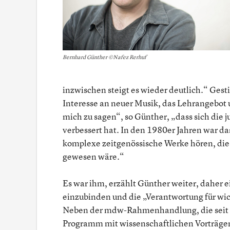
Bernhard Günther ©Nafez Rerhuf
inzwischen steigt es wieder deutlich.“ Gesti
Interesse an neuer Musik, das Lehrangebot u
mich zu sagen“, so Günther, „dass sich die
verbessert hat. In den 1980er Jahren war 
komplexe zeitgenössische Werke hören, die 
gewesen wäre.“
Es war ihm, erzählt Günther weiter, daher e
einzubinden und die „Verantwortung für wi
Neben der mdw-Rahmenhandlung, die seit d
Programm mit wissenschaftlichen Vorträgen 