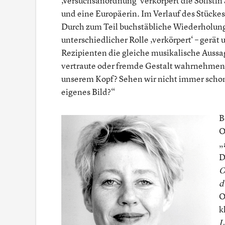
‚Versuchsanordnung‘ verkörpert die Solisti
und eine Europäerin. Im Verlauf des Stückes
Durch zum Teil buchstäbliche Wiederholung
unterschiedlicher Rolle ‚verkörpert‘ – ger
Rezipienten die gleiche musikalische Aussag
vertraute oder fremde Gestalt wahrnehmen?
unserem Kopf? Sehen wir nicht immer schon
eigenes Bild?“
B
O
„
D
O
d
O
k
L