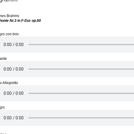
nes Brahms
onie Nr.3 in F-Dur op.90
egro con brio
ante
o Allegretto
egro