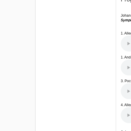
Johan
Symph
1. All
1. And
3. Poc
4. All