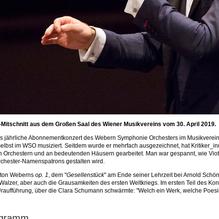
-Mitschnitt aus dem Großen Saal des Wiener Musikvereins vom 30. April 2019.
as jährliche Abonnementkonzert des Webern Symphonie Orchesters im Musikverein
elbst im WSO musiziert. Seitdem wurde er mehrfach ausgezeichnet, hat Kritiker_i
n Orchestern und an bedeutenden Häusern gearbeitet. Man war gespannt, wie Vi
chester-Namenspatrons gestalten wird.
nton Weberns
op. 1
, dem "
Gesellenstück
" am Ende seiner Lehrzeit bei Arnold Schön
Walzer, aber auch die Grausamkeiten des ersten Weltkriegs. Im ersten Teil des Ko
Uraufführung, über die Clara Schumann schwärmte: "Welch ein Werk, welche Poesie .
ogramm