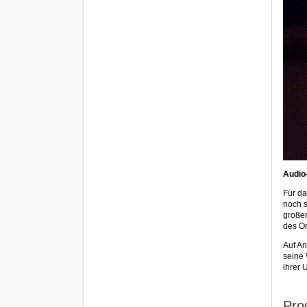
Audio
Für d
noch s
große
des Or
Auf A
seine 
ihrer 
Pr