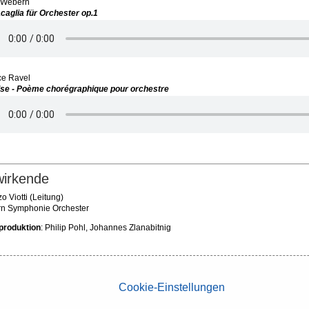
 Webern
caglia für Orchester op.1
ce Ravel
lse - Poème chorégraphique pour orchestre
wirkende
o Viotti (Leitung)
n Symphonie Orchester
produktion
: Philip Pohl, Johannes Zlanabitnig
Cookie-Einstellungen