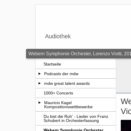
Zum Seiteninhalt springen
Audiothek
Webern Symphonie Orchester, Lorenzo Viotti, 20
Startseite
Podcasts der mdw
mdw great talent awards
1000+ Concerts
We
Mauricio Kagel
Kompositionswettbewerbe
Vio
Du bist die Ruh' - Lieder von Franz
Schubert in Orchesterfassung
Webern Symphonie Orchester,