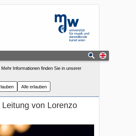
mdw - Homepage
Switch to eng
 Mehr Informationen finden Sie in unserer
rlauben
Alle erlauben
 Leitung von Lorenzo