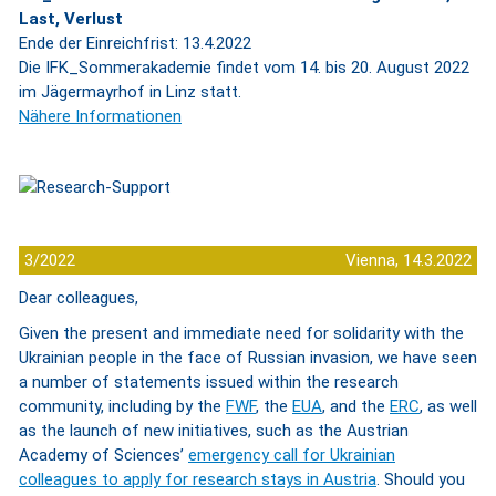
Last, Verlust
Ende der Einreichfrist: 13.4.2022
Die IFK_Sommerakademie findet vom 14. bis 20. August 2022
im Jägermayrhof in Linz statt.
Nähere Informationen
3/2022
Vienna, 14.3.2022
Dear colleagues,
Given the present and immediate need for solidarity with the
Ukrainian people in the face of Russian invasion, we have seen
a number of statements issued within the research
community, including by the
FWF
, the
EUA
, and the
ERC
, as well
as the launch of new initiatives, such as the Austrian
Academy of Sciences’
emergency call for Ukrainian
colleagues to apply for research stays in Austria
. Should you