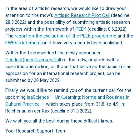
In the area of artistic research, we would like to draw your
attention to the mdw's
Artistic Research Pilot Call
(deadline:
28.3.2022) and the possibility of submitting artistic research
projects within the framework of
PEEK
(deadline: 8.6.2022).
The
report on the evaluation of the PEEK programme
and the
FWF's statement
on it have very recently been published.
Within the framework of the newly announced
Gender|Queer|Diversity Call
of the mdw, projects with a
scientific orientation, or those that serve as the basis for an
application for an international research project, can be
submitted by 20 May 2022.
Finally, we would like to remind you of the current call for the
upcoming
isaScience
—
Un/Learning: Norms and Routines in
Cultural Practice
— which takes place from 31.8. to 4.9. in
Reichenau an der Rax (deadline 31.3.2022).
We wish you all the best during these difficult times.
Your Research Support Team