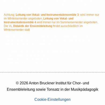
[für SängerInnen: 2st wahlweise aus Lehrpraxis der Kinder- und Jugendstimmbildung 02,
Lehrpraxis der Kinder- und Jugendstimmbildung 03 oder Lehrpraxis der Kinder- und
Jugendstimmbildung 04]
Achtung:
Leitung von Vokal- und Instrumentalensemble 3
: wird immer nur
im Wintersemester angeboten,
Leitung von Vokal- und
Instrumentalensemble 4
wird immer nur im Sommersemester angeboten.
Die VL
Didaktik der Ensembleleitung
findet ausschließlich im
Wintersemester statt.
Empfehlung: zur sinnvollen Ergänzung des Schwerpunkts Chor- und
Ensembleleitung wird der Besuch folgender Lehrveranstaltungen im
Wahlfachbereich dringend empfohlen:
Grundlagen der Instrumentation und elementares Arrangieren SU, 2 SSt.
(siehe Schwerpunkt Musikkunde)
Gruppen- und Jugendstimmbildung SU, 1 SSt.
Projektplanung und –organisation SU, 1 SSt.
© 2026 Anton Bruckner Institut für Chor- und
Ensembleleitung sowie Tonsatz in der Musikpädagogik
Cookie-Einstellungen