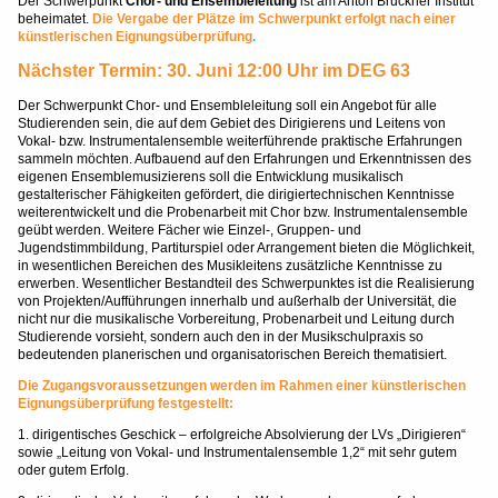
Der Schwerpunkt
Chor- und Ensembleleitung
ist am Anton Bruckner Institut
beheimatet.
Die Vergabe der Plätze im Schwerpunkt erfolgt nach einer
künstlerischen Eignungsüberprüfung
.
Nächster Termin: 30. Juni 12:00 Uhr im DEG 63
Der Schwerpunkt Chor- und Ensembleleitung soll ein Angebot für alle
Studierenden sein, die auf dem Gebiet des Dirigierens und Leitens von
Vokal- bzw. Instrumentalensemble weiterführende praktische Erfahrungen
sammeln möchten. Aufbauend auf den Erfahrungen und Erkenntnissen des
eigenen Ensemblemusizierens soll die Entwicklung musikalisch
gestalterischer Fähigkeiten gefördert, die dirigiertechnischen Kenntnisse
weiterentwickelt und die Probenarbeit mit Chor bzw. Instrumentalensemble
geübt werden. Weitere Fächer wie Einzel-, Gruppen- und
Jugendstimmbildung, Partiturspiel oder Arrangement bieten die Möglichkeit,
in wesentlichen Bereichen des Musikleitens zusätzliche Kenntnisse zu
erwerben. Wesentlicher Bestandteil des Schwerpunktes ist die Realisierung
von Projekten/Aufführungen innerhalb und außerhalb der Universität, die
nicht nur die musikalische Vorbereitung, Probenarbeit und Leitung durch
Studierende vorsieht, sondern auch den in der Musikschulpraxis so
bedeutenden planerischen und organisatorischen Bereich thematisiert.
Die Zugangsvoraussetzungen werden im Rahmen einer künstlerischen
Eignungsüberprüfung festgestellt:
1. dirigentisches Geschick – erfolgreiche Absolvierung der LVs „Dirigieren“
sowie „Leitung von Vokal- und Instrumentalensemble 1,2“ mit sehr gutem
oder gutem Erfolg.