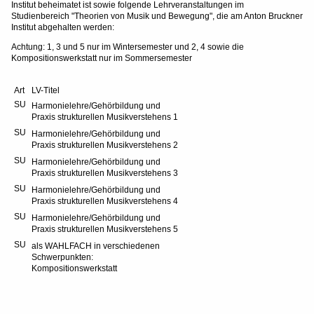
Institut beheimatet ist sowie folgende Lehrveranstaltungen im
Studienbereich "Theorien von Musik und Bewegung", die am Anton Bruckner
Institut abgehalten werden:
Achtung: 1, 3 und 5 nur im Wintersemester und 2, 4 sowie die
Kompositionswerkstatt nur im Sommersemester
Art
LV-Titel
SU
Harmonielehre/Gehörbildung und
Praxis strukturellen Musikverstehens 1
SU
Harmonielehre/Gehörbildung und
Praxis strukturellen Musikverstehens 2
SU
Harmonielehre/Gehörbildung und
Praxis strukturellen Musikverstehens 3
*
(nicht
SU
Harmonielehre/Gehörbildung und
für
Praxis strukturellen Musikverstehens 4
Studierende
SU
Harmonielehre/Gehörbildung und
mit
Praxis strukturellen Musikverstehens 5
zkF
Gesang
SU
als WAHLFACH in verschiedenen
Klassik/Popularmusik)
Schwerpunkten:
[für
Kompositionswerkstatt
SängerInnen:
se
aus
Lehrpraxis