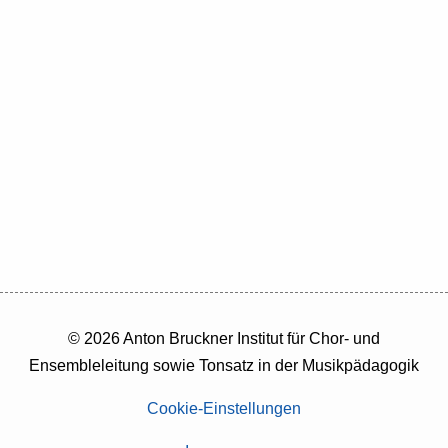
der
asdfasdfssadfsafdasfdsafdsafdssadfdKinder-
und
Jugendstimmbildung
02,
Lehrpraxis
der
Kinder-
und
Jugendstimmbildung
03
oder
Lehrpraxis
der
Kinder-
und
© 2026 Anton Bruckner Institut für Chor- und
Ensembleleitung sowie Tonsatz in der Musikpädagogik
Cookie-Einstellungen