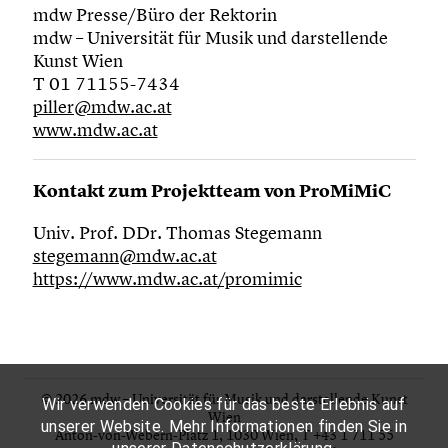
mdw Presse/Büro der Rektorin
mdw – Universität für Musik und darstellende
Kunst Wien
T 01 71155-7434
piller@mdw.ac.at
www.mdw.ac.at
Kontakt zum Projektteam von ProMiMiC
Univ. Prof. DDr. Thomas Stegemann
stegemann@mdw.ac.at
https://www.mdw.ac.at/promimic
© 2026 mdw – Universität für Musik und darstellende Kunst
Wir verwenden Cookies für das beste Erlebnis auf
Wien
unserer Website. Mehr Informationen finden Sie in
Anton-von-Webern-Platz 1, 1030 Wien,
T +43 1 711 55