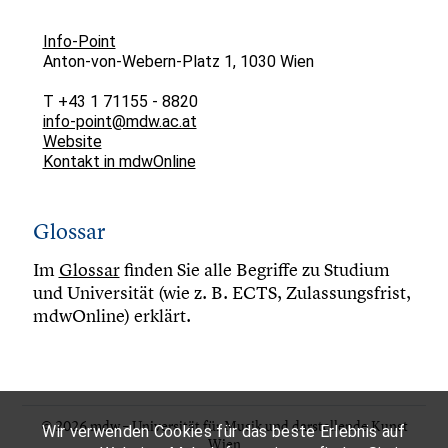
Info-Point
Anton-von-Webern-Platz 1, 1030 Wien
T +43 1 71155 - 8820
info-point@mdw.ac.at
Website
Kontakt in mdwOnline
Glossar
Im
Glossar
finden Sie alle Begriffe zu Studium
und Universität (wie z. B. ECTS, Zulassungsfrist,
mdwOnline) erklärt.
© 2026 mdw – Universität für Musik und darstellende Kunst
Wir verwenden Cookies für das beste Erlebnis auf
Wien