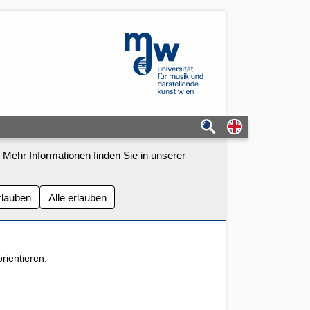
mdw - Homepage
Switch to eng
 Mehr Informationen finden Sie in unserer
rlauben
Alle erlauben
rientieren.