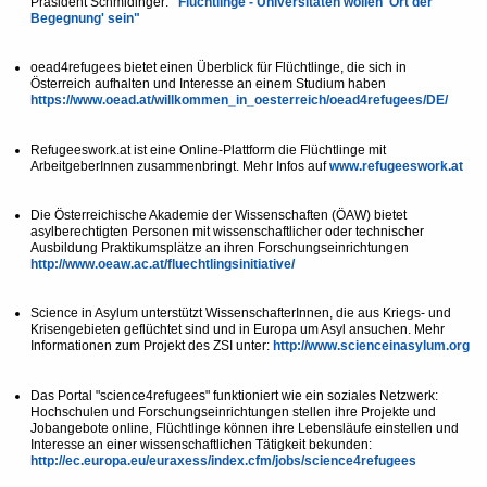
Präsident Schmidinger:
"Flüchtlinge - Universitäten wollen 'Ort der
Begegnung' sein"
oead4refugees bietet einen Überblick für Flüchtlinge, die sich in
Österreich aufhalten und Interesse an einem Studium haben
https://www.oead.at/willkommen_in_oesterreich/oead4refugees/DE/
Refugeeswork.at ist eine Online-Plattform die Flüchtlinge mit
ArbeitgeberInnen zusammenbringt. Mehr Infos auf
www.refugeeswork.at
Die Österreichische Akademie der Wissenschaften (ÖAW) bietet
asylberechtigten Personen mit wissenschaftlicher oder technischer
Ausbildung Praktikumsplätze an ihren Forschungseinrichtungen
http://www.oeaw.ac.at/fluechtlingsinitiative/
Science in Asylum unterstützt WissenschafterInnen, die aus Kriegs- und
Krisengebieten geflüchtet sind und in Europa um Asyl ansuchen. Mehr
Informationen zum Projekt des ZSI unter:
http://www.scienceinasylum.org
Das Portal "science4refugees" funktioniert wie ein soziales Netzwerk:
Hochschulen und Forschungseinrichtungen stellen ihre Projekte und
Jobangebote online, Flüchtlinge können ihre Lebensläufe einstellen und
Interesse an einer wissenschaftlichen Tätigkeit bekunden:
http://ec.europa.eu/euraxess/index.cfm/jobs/science4refugees