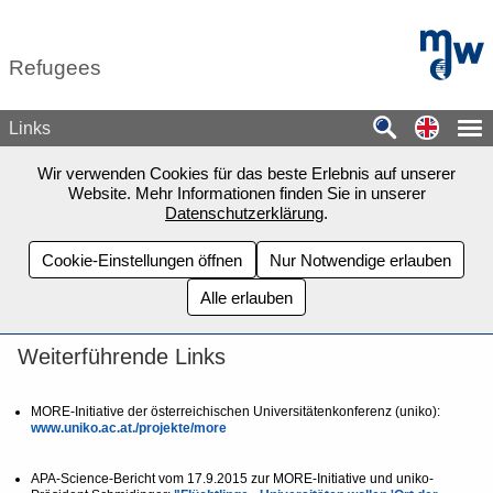
Zum Seiteninhalt springen
mdw - H
Refugees
Switch
Links
Wir verwenden Cookies für das beste Erlebnis auf unserer
Website. Mehr Informationen finden Sie in unserer
Datenschutzerklärung
.
Cookie-Einstellungen öffnen
Nur Notwendige erlauben
Alle erlauben
Weiterführende Links
MORE-Initiative der österreichischen Universitätenkonferenz (uniko):
www.uniko.ac.at./projekte/more
APA-Science-Bericht vom 17.9.2015 zur MORE-Initiative und uniko-