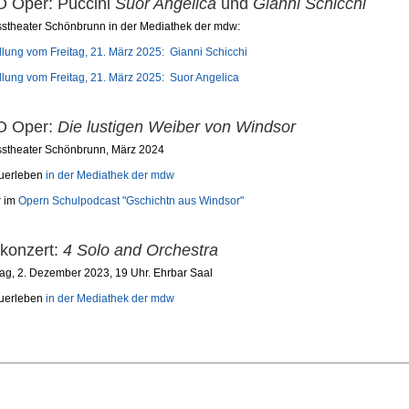
 Oper: Puccini
Suor Angelica
und
Gianni Schicchi
sstheater Schönbrunn
in der Mediathek der mdw:
llung vom Freitag, 21. März 2025: Gianni Schicchi
llung vom Freitag, 21. März 2025:
Suor Angelica
 Oper:
Die lustigen Weiber von Windsor
sstheater Schönbrunn, März 2024
uerleben
in der Mediathek der mdw
r im
Opern Schulpodcast "Gschichtn aus Windsor"
konzert:
4 Solo and Orchestra
g, 2. Dezember 2023, 19 Uhr. Ehrbar Saal
uerleben
in der Mediathek der mdw