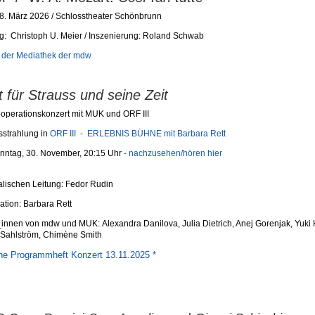
28. März 2026 / Schlosstheater Schönbrunn
g: Christoph U. Meier / Inszenierung: Roland Schwab
n der Mediathek der mdw
t für Strauss und seine Zeit
operationskonzert mit MUK und ORF III
sstrahlung in
ORF III - ERLEBNIS BÜHNE mit Barbara Rett
nntag, 30. November, 20:15 Uhr
- nachzusehen/hören hier
lischen Leitung: Fedor Rudin
tion: Barbara Rett
t_innen von mdw und MUK:
Alexandra Danilova, Julia Dietrich, Anej Gorenjak, Yuk
 Sahlström, Chimène Smith
ine Programmheft Konzert 13.11.2025 *