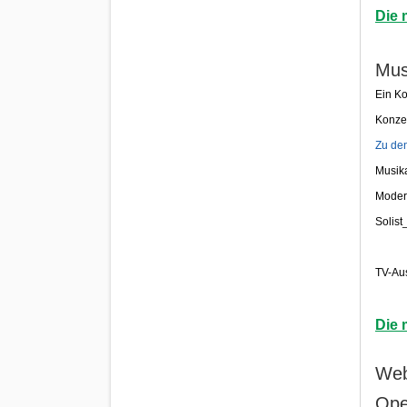
Die 
Mus
Ein Ko
Konzer
Zu den
Musika
Modera
Solis
TV-Au
Die 
Web
Ope