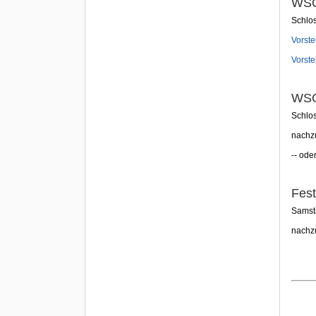
WSO
Schlo
Vorste
Vorste
WSO
Schlo
nachz
-- ode
Fest
Samsta
nachz