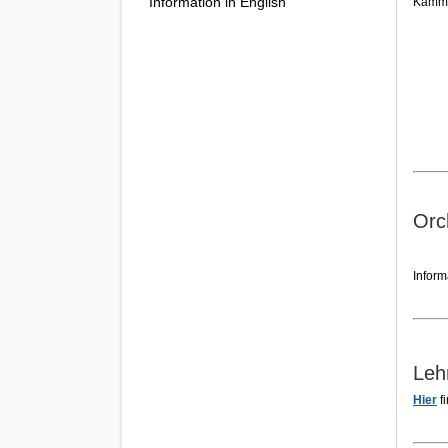
Information in English
Kammer
Orc
Inform
Leh
Hier
f