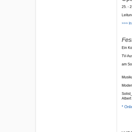
25. - 
Leitun
>>> I
Fes
Ein Ko
TV-Au
am So
Musika
Modera
Solis
Albert
* Onl