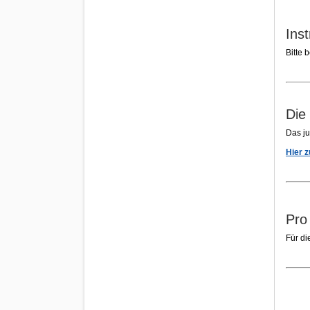
Ins
Bitte 
Die
Das j
Hier 
Pro
Für di