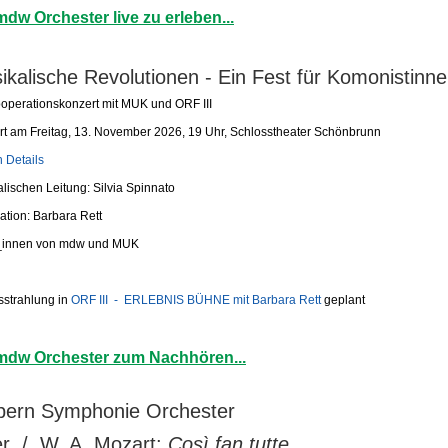
mdw Orchester live zu erleben...
ikalische Revolutionen - Ein Fest für Komonistinn
operationskonzert mit MUK und ORF III
t am Freitag, 13. November 2026, 19 Uhr, Schlosstheater Schönbrunn
 Details
lischen Leitung: Silvia Spinnato
tion: Barbara Rett
t_innen von mdw und MUK
sstrahlung in
ORF III - ERLEBNIS BÜHNE mit Barbara Rett
geplant
mdw Orchester zum Nachhören...
ern Symphonie Orchester
r / W. A. Mozart:
Così fan tutte