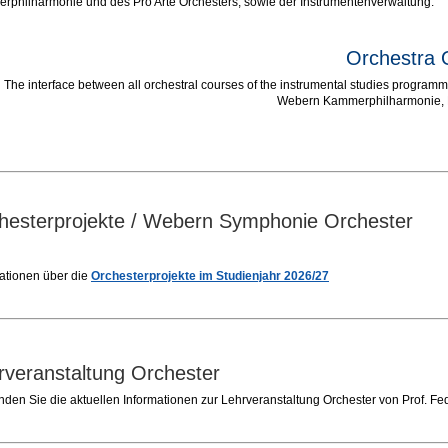
philharmonie und des Pro Arte Orchesters, sowie der Instrumentenverwaltung.
Orchestra 
The interface between all orchestral courses of the instrumental studies progr
Webern Kammerphilharmonie, P
hesterprojekte / Webern Symphonie Orchester
ationen über die
Orchesterprojekte im Studienjahr 2026/27
rveranstaltung Orchester
inden Sie die aktuellen Informationen zur Lehrveranstaltung Orchester von Prof. Fe