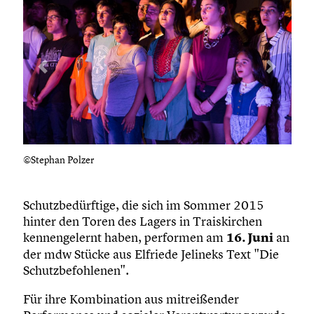
Previous
Next
©Stephan Polzer
©Stephan 
Schutzbedürftige, die sich im Sommer 2015
hinter den Toren des Lagers in Traiskirchen
kennengelernt haben, performen am
16. Juni
an
der mdw Stücke aus Elfriede Jelineks Text "Die
Schutzbefohlenen".
Für ihre Kombination aus mitreißender