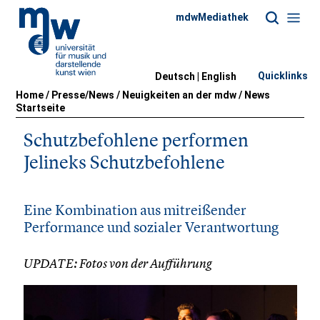
mdwMediathek
Quicklinks
Deutsch |
English
Home
/
Presse/News
/
Neuigkeiten an der mdw
/
News
Startseite
Schutzbefohlene performen
Jelineks Schutzbefohlene
Eine Kombination aus mitreißender
Performance und sozialer Verantwortung
UPDATE: Fotos von der Aufführung