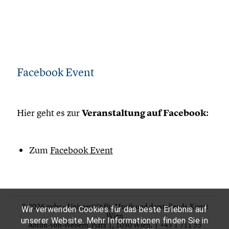
Facebook Event
Hier geht es zur
Veranstaltung auf Facebook
:
Zum
Facebook Event
© 2026 mdw – Universität für Musik und darstellende Kunst
Wir verwenden Cookies für das beste Erlebnis auf
Wien
unserer Website. Mehr Informationen finden Sie in
Anton-von-Webern-Platz 1, 1030 Wien,
T +43 1 711 55