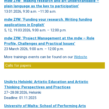
mdw ZfW: ‘Making research and art understandable –
plain language as the key to participation’
13.01.2026, 9:30 a.m. –11:30 a.m.
mdw ZfW: ‘Funding your research. Writing funding
applications in English’
5, 12, 19.03.2026, 9:00 a.m. – 12:00 p.m.
mdw ZfW: ‘Project Management at the mdw – Role
Profile, Challenges and Practical Issues’
23 March 2026, 9:00 a.m. – 12:00 p.m.
More trainings events can be found on our
Website
.
Calls for papers
UniArts Helsinki: Artistic Education and Artistic
Thinking: Perspectives and Practices
27–28.08.2026, Helsinki
Deadline: 01.11.2025
University of Malta: School of Performing Arts