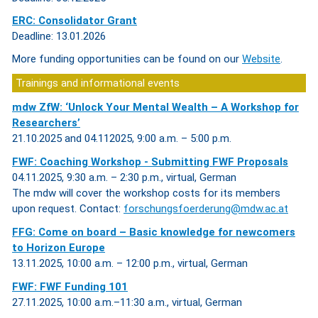
ERC: Consolidator Grant
Deadline: 13.01.2026
More funding opportunities can be found on our
Website
.
Trainings and informational events
mdw ZfW: ‘Unlock Your Mental Wealth – A Workshop for
Researchers’
21.10.2025 and 04.112025, 9:00 a.m. – 5:00 p.m.
FWF: Coaching Workshop - Submitting FWF Proposals
04.11.2025, 9:30 a.m. – 2:30 p.m., virtual, German
The mdw will cover the workshop costs for its members
upon request. Contact:
forschungsfoerderung@mdw.ac.at
FFG: Come on board – Basic knowledge for newcomers
to Horizon Europe
13.11.2025, 10:00 a.m. – 12:00 p.m., virtual, German
FWF: FWF Funding 101
27.11.2025, 10:00 a.m.–11:30 a.m., virtual, German