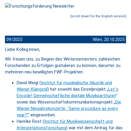
[scroll down for the English version]
09/2025
Wien, 20.10.2025
Liebe Kolleg:innen,
Wir freuen uns, zu Beginn des Wintersemesters zahlreichen
Forschenden zu Erfolgen gratulieren zu können, darunter zu
mehreren neu bewilligten FWF-Projekten:
David Weigl (
Institut für musikalische Akustik und
Wiener Klangstil
) hat sowohl das Einzelprojekt „
Let´s
Encode! Gemeinschaftliche digitale Musikpartituren
“
sowie das Wissenschaftskommunikationsprojekt „
Die
Wiener Neujahrskonzerte: ´Same procedure as every
year?‘“
eingeworben.
Henrike Rost (
Institut für Musikwissenschaft und
Interpretationsforschung
) war mit dem Antrag für das