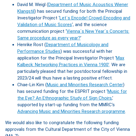
David M. Weigl (
Department of Music Acoustics Wiener
Klangstil
) has secured funding for both the Principal
Investigator Project ‘
Let´s Encode! Crowd-Encoding and
Validation of Music Scores
‘, and the science
communication project ‘
Vienna´s New Year´s Concerts:
Same procedure as every year?
’
Henrike Rost (
Department of Musicology and
Performance Studies
) was successful with her
application for the Principal Investigator Project ‘
Max
Kalbeck: Networking Practices in Vienna 1900’
. We are
particularly pleased that her postdoctoral fellowship in
2023/24 will thus have a lasting positive effect.
Chae-Lin Kim (
Music and Minorities Research Center
)
has secured funding for the ESPRIT project ‘
Music for
the Eye? An Ethnographic Study of Sign Choirs
,’
supported by start-up funding from the MMRC's
Advancing Music and Minorities Research programme
.
We would also like to congratulate the following funding
approvals from the Cultural Department of the City of Vienna