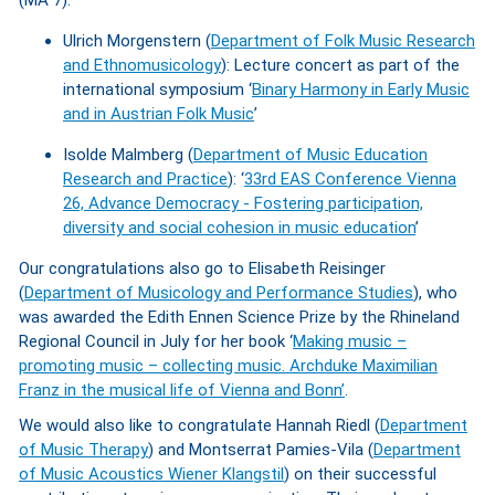
(MA 7):
Ulrich Morgenstern (
Department of Folk Music Research
and Ethnomusicology
): Lecture concert as part of the
international symposium ‘
Binary Harmony in Early Music
and in Austrian Folk Music
’
Isolde Malmberg (
Department of Music Education
Research and Practice
): ‘
33rd EAS Conference Vienna
26, Advance Democracy - Fostering participation,
diversity and social cohesion in music education
’
Our congratulations also go to Elisabeth Reisinger
(
Department of Musicology and Performance Studies
), who
was awarded the Edith Ennen Science Prize by the Rhineland
Regional Council in July for her book ‘
Making music –
promoting music – collecting music. Archduke Maximilian
Franz in the musical life of Vienna and Bonn’
.
We would also like to congratulate Hannah Riedl (
Department
of Music Therapy
) and Montserrat Pamies-Vila (
Department
of Music Acoustics Wiener Klangstil
) on their successful