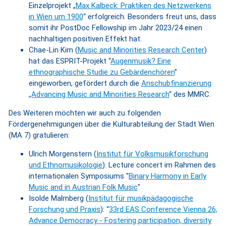
Einzelprojekt „
Max Kalbeck: Praktiken des Netzwerkens
in Wien um 1900
“ erfolgreich. Besonders freut uns, dass
somit ihr PostDoc Fellowship im Jahr 2023/24 einen
nachhaltigen positiven Effekt hat.
Chae-Lin Kim (
Music and Minorities Research Center
)
hat das ESPRIT-Projekt “
Augenmusik? Eine
ethnographische Studie zu Gebärdenchören
”
eingeworben, gefördert durch die
Anschubfinanzierung
„Advancing Music and Minorities Research
“ des MMRC.
Des Weiteren möchten wir auch zu folgenden
Fördergenehmigungen über die Kulturabteilung der Stadt Wien
(MA 7) gratulieren:
Ulrich Morgenstern (
Institut für Volksmusikforschung
und Ethnomusikologie
): Lecture concert im Rahmen des
internationalen Symposiums "
Binary Harmony in Early
Music and in Austrian Folk Music
"
Isolde Malmberg (
Institut für musikpädagogische
Forschung und Praxis
): “
33rd EAS Conference Vienna 26,
Advance Democracy - Fostering participation, diversity