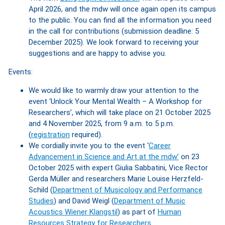
April 2026, and the mdw will once again open its campus
to the public. You can find all the information you need
in the call for contributions (submission deadline: 5
December 2025). We look forward to receiving your
suggestions and are happy to advise you.
Events:
We would like to warmly draw your attention to the
event ‘Unlock Your Mental Wealth – A Workshop for
Researchers’, which will take place on 21 October 2025
and 4 November 2025, from 9 a.m. to 5 p.m.
(
registration
required).
We cordially invite you to the event ‘
Career
Advancement in Science and Art at the mdw’
on 23
October 2025 with expert Giulia Sabbatini, Vice Rector
Gerda Müller and researchers Marie Louise Herzfeld-
Schild (
Department of Musicology and Performance
Studies
) and David Weigl (
Department of Music
Acoustics Wiener Klangstil
) as part of
Human
Resources Strategy for Researchers
.