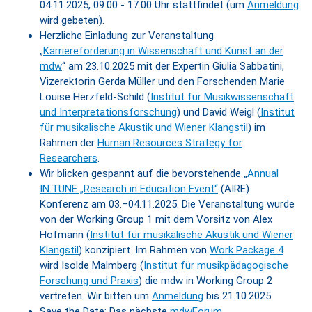
04.11.2025, 09:00 - 17:00 Uhr stattfindet (um
Anmeldung
wird gebeten).
Herzliche Einladung zur Veranstaltung
„
Karriereförderung in Wissenschaft und Kunst an der
mdw
“ am 23.10.2025 mit der Expertin Giulia Sabbatini,
Vizerektorin Gerda Müller und den Forschenden Marie
Louise Herzfeld-Schild (
Institut für Musikwissenschaft
und Interpretationsforschung
) und David Weigl (
Institut
für musikalische Akustik und Wiener Klangstil
) im
Rahmen der
Human Resources Strategy for
Researchers
.
Wir blicken gespannt auf die bevorstehende „
Annual
IN.TUNE „Research in Education Event“
(AIRE)
Konferenz am 03.–04.11.2025. Die Veranstaltung wurde
von der Working Group 1 mit dem Vorsitz von Alex
Hofmann (
Institut für musikalische Akustik und Wiener
Klangstil
) konzipiert. Im Rahmen von
Work Package 4
wird Isolde Malmberg (
Institut für musikpädagogische
Forschung und Praxis
) die mdw in Working Group 2
vertreten. Wir bitten um
Anmeldung
bis 21.10.2025.
Save the Date: Das nächste
mdwForum