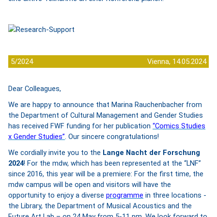
5/2024
Vienna, 14.05.2024
Dear Colleagues,
We are happy to announce that Marina Rauchenbacher from
the Department of Cultural Management and Gender Studies
has received FWF funding for her publication
“Comics Studies
x Gender Studies”
. Our sincere congratulations!
We cordially invite you to the
Lange Nacht der Forschung
2024
! For the mdw, which has been represented at the “LNF”
since 2016, this year will be a premiere: For the first time, the
mdw campus will be open and visitors will have the
opportunity to enjoy a diverse
programme
in three locations -
the Library, the Department of Musical Acoustics and the
Future Art Lab – on 24 May from 5-11 pm. We look forward to