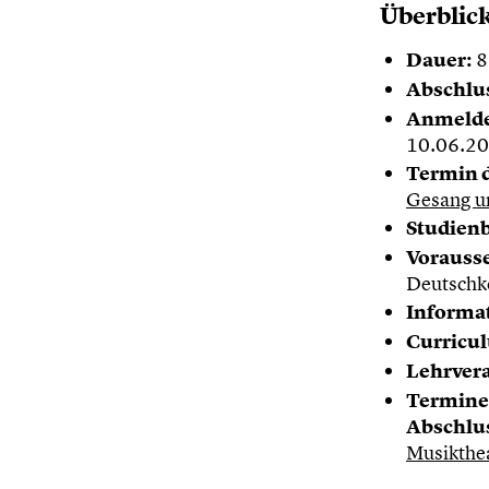
Überblic
Dauer:
8
Abschlu
Anmelde
10.06.20
Termin 
Gesang u
Studienb
Vorauss
Deutschke
Informa
Curricu
Lehrver
Termine
Abschlu
Musikthe