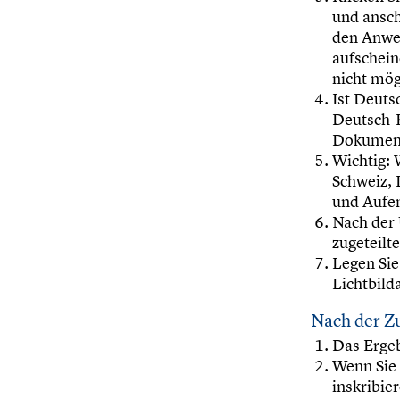
und ansch
den Anwe
aufschein
nicht mög
Ist Deuts
Deutsch-K
Dokument
Wichtig: 
Schweiz, L
und Aufe
Nach der 
zugeteilt
Legen Sie
Lichtbild
Nach der Z
Das Ergeb
Wenn Sie 
inskribie