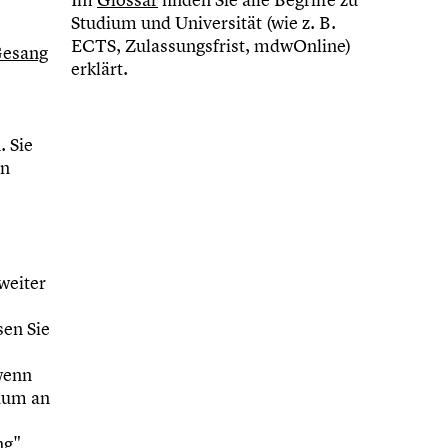
Studium und Universität (wie z. B.
ECTS, Zulassungsfrist, mdwOnline)
 Gesang
erklärt.
. Sie
in
weiter
en Sie
wenn
ium an
ng"