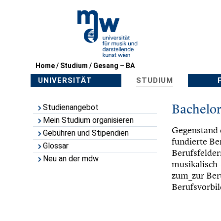
Home
/
Studium
/
Gesang – BA
UNIVERSITÄT
STUDIUM
Bachelo
Studienangebot
Mein Studium organisieren
Gegenstand d
Gebühren und Stipendien
fundierte Be
Glossar
Berufsfelder
Neu an der mdw
musikalisch-
zum_zur Beru
Berufsvorbi