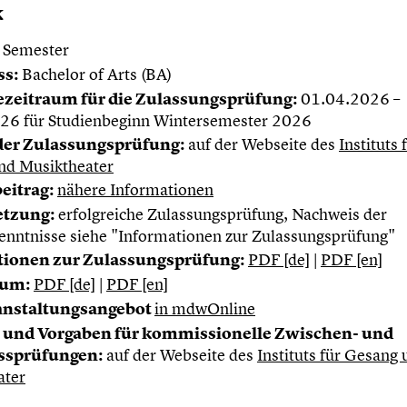
k
 Semester
ss:
Bachelor of Arts (BA)
zeitraum für die Zulassungsprüfung:
01.04.2026 –
26 für Studienbeginn Wintersemester 2026
der Zulassungsprüfung:
auf der Webseite des
Instituts 
nd Musiktheater
eitrag:
nähere Informationen
etzung:
erfolgreiche Zulassungsprüfung, Nachweis der
nntnisse siehe "Informationen zur Zulassungsprüfung"
tionen zur Zulassungsprüfung:
PDF [de]
|
PDF [en]
lum:
PDF [de]
|
PDF [en]
anstaltungsangebot
in mdwOnline
 und Vorgaben für kommissionelle Zwischen- und
ssprüfungen:
auf der Webseite des
Instituts für Gesang
ater