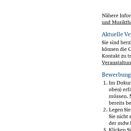
Nähere Infor
und Musikth
Aktuelle V
Sie sind her
können die G
Kontakt zu tr
Veranstaltu
Bewerbung 
Im Dokum
oben) erf
müssen. 
bereits b
Legen Sie
Sie nicht
der mdw 
Klicken S