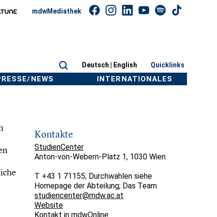
mdwMediathek
Deutsch |
English
Quicklinks
PRESSE/NEWS
INTERNATIONALES
h
Kontakte
StudienCenter
en
Anton-von-Webern-Platz 1, 1030 Wien
liche
T +43 1 71155; Durchwahlen siehe
Homepage der Abteilung; Das Team
studiencenter@mdw.ac.at
Website
Kontakt in mdwOnline