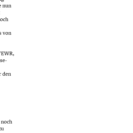
e nun
t
noch
s von
EU/EWR,
ise-
r den
 noch
zu