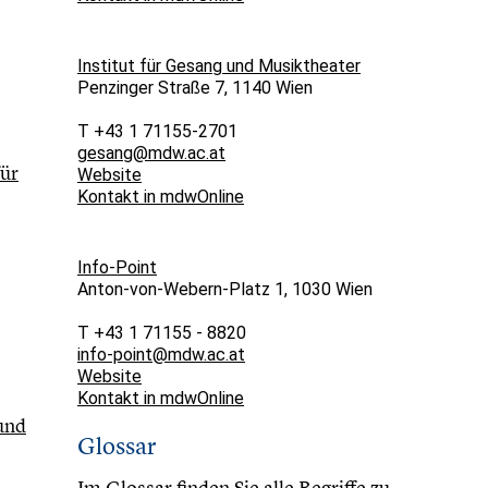
Institut für Gesang und Musiktheater
Penzinger Straße 7, 1140 Wien
T +43 1 71155-2701
gesang@mdw.ac.at
für
Website
Kontakt in mdwOnline
Info-Point
Anton-von-Webern-Platz 1, 1030 Wien
T +43 1 71155 - 8820
info-point@mdw.ac.at
Website
Kontakt in mdwOnline
 und
Glossar
Im
Glossar
finden Sie alle Begriffe zu