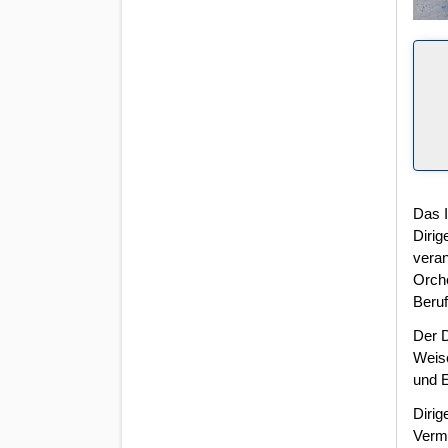
Das I
Dirig
veran
Orche
Beruf
Der D
Weise
und E
Dirig
Vermi