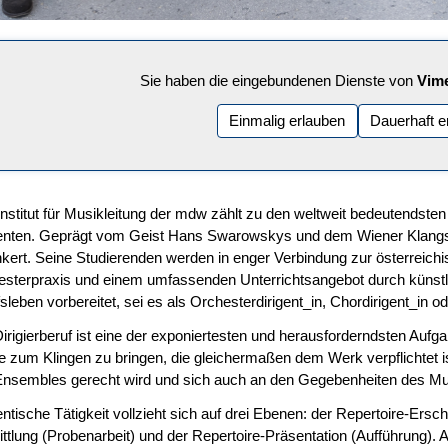
Sie haben die eingebundenen Dienste von
Vim
Einmalig erlauben
Dauerhaft e
nstitut für Musikleitung der mdw zählt zu den weltweit bedeutendsten
enten. Geprägt vom Geist Hans Swarowskys und dem Wiener Klangstil i
kert. Seine Studierenden werden in enger Verbindung zur österreichis
sterpraxis und einem umfassenden Unterrichtsangebot durch künstle
sleben vorbereitet, sei es als Orchesterdirigent_in, Chordirigent_in od
irigierberuf ist eine der exponiertesten und herausforderndsten Aufga
 zum Klingen zu bringen, die gleichermaßen dem Werk verpflichtet is
nsembles gerecht wird und sich auch an den Gegebenheiten des Musi
entische Tätigkeit vollzieht sich auf drei Ebenen: der Repertoire-Ersc
ttlung (Probenarbeit) und der Repertoire-Präsentation (Aufführung)