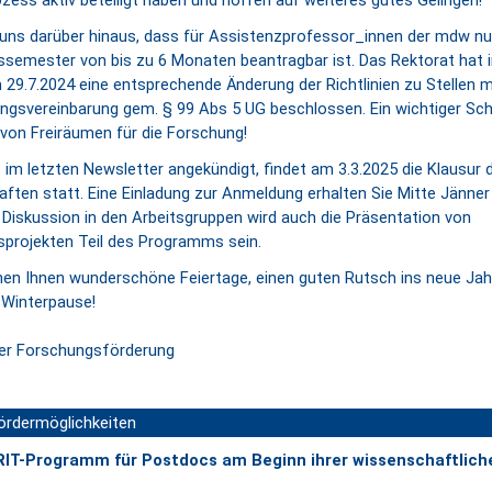
zess aktiv beteiligt haben und hoffen auf weiteres gutes Gelingen!
 uns darüber hinaus, dass für Assistenzprofessor_innen der mdw nu
semester von bis zu 6 Monaten beantragbar ist. Das Rektorat hat i
 29.7.2024 eine entsprechende Änderung der Richtlinien zu Stellen m
ungsvereinbarung gem. § 99 Abs 5 UG beschlossen. Ein wichtiger Schr
von Freiräumen für die Forschung!
 im letzten Newsletter angekündigt, findet am 3.3.2025 die Klausur 
ften statt. Eine Einladung zur Anmeldung erhalten Sie Mitte Jänner
Diskussion in den Arbeitsgruppen wird auch die Präsentation von
projekten Teil des Programms sein.
en Ihnen wunderschöne Feiertage, einen guten Rutsch ins neue Jah
Winterpause!
er Forschungsförderung
Fördermöglichkeiten
IT-Programm für Postdocs am Beginn ihrer wissenschaftlich