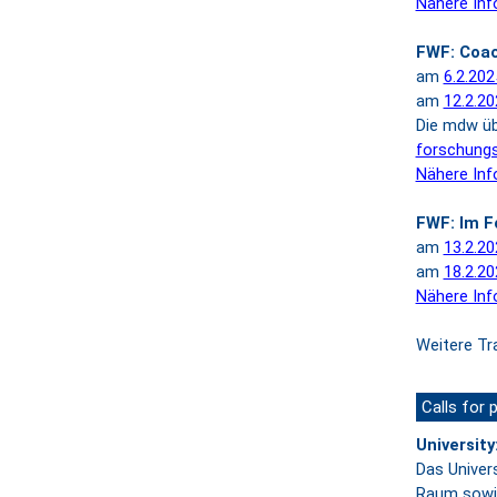
Nähere Inf
FWF: Coac
am
6.2.202
am
12.2.20
Die mdw üb
forschung
Nähere Inf
FWF: Im F
am
13.2.20
am
18.2.20
Nähere Inf
Weitere Tr
Calls for 
University
Das Univers
Raum sowie