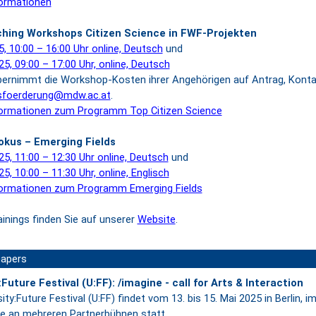
ormationen
hing Workshops Citizen Science in FWF-Projekten
5, 10:00 – 16:00 Uhr online, Deutsch
und
25, 09:00 – 17:00 Uhr, online, Deutsch
ernimmt die Workshop-Kosten ihrer Angehörigen auf Antrag, Konta
sfoerderung@mdw.ac.at
.
ormationen zum Programm Top Citizen Science
okus – Emerging Fields
25, 11:00 – 12:30 Uhr online, Deutsch
und
25, 10:00 – 11:30 Uhr, online, Englisch
ormationen zum Programm Emerging Fields
ainings finden Sie auf unserer
Website
.
papers
:Future Festival (U:FF): /imagine - call for Arts & Interaction
ity:Future Festival (U:FF) findet vom 13. bis 15.
Mai 2025 in Berlin, im
 an mehreren Partnerbühnen statt.