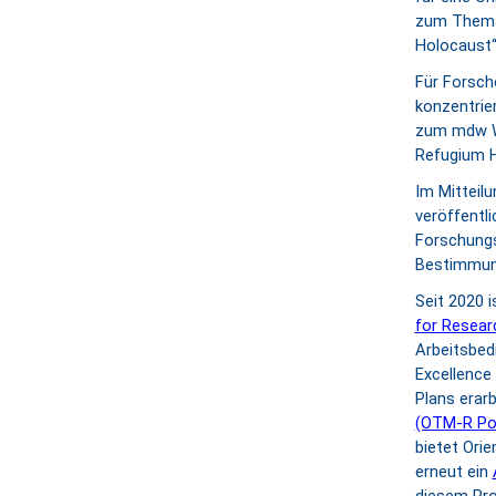
zum Thema 
Holocaust“
Für Forsch
konzentrie
zum mdw Wr
Refugium H
Im Mitteil
veröffentl
Forschungs
Bestimmung
Seit 2020 
for Resear
Arbeitsbed
Excellence
Plans erar
(OTM-R Pol
bietet Ori
erneut ein