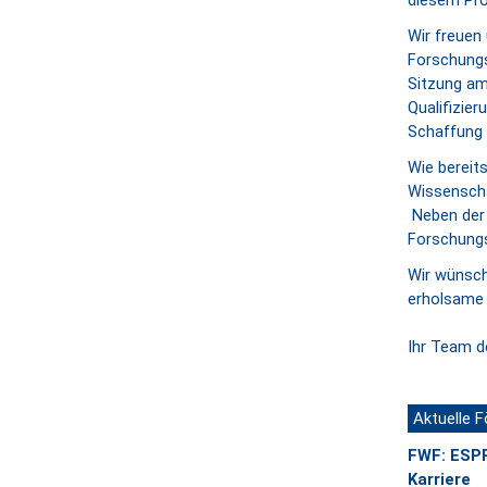
diesem Pro
Wir freuen
Forschungs
Sitzung am
Qualifizier
Schaffung 
Wie bereits
Wissenscha
Neben der 
Forschungs
Wir wünsch
erholsame 
Ihr Team d
Aktuelle 
FWF: ESPR
Karriere