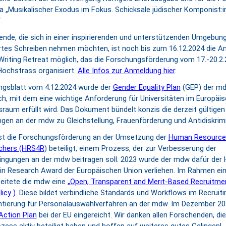
„Musikalischer Exodus im Fokus. Schicksale jüdischer Komponist:i
.
ende, die sich in einer inspirierenden und unterstützenden Umgebung
rtes Schreiben nehmen möchten, ist noch bis zum 16.12.2024 die 
iting Retreat möglich, das die Forschungsförderung vom 17.-20.2.
ochstrass organisiert.
Alle Infos zur Anmeldung hier
.
ungsblatt vom 4.12.2024 wurde der
Gender Equality Plan
(GEP) der m
ich, mit dem eine wichtige Anforderung für Universitäten im Europäi
raum erfüllt wird. Das Dokument bündelt konzis die derzeit gültigen
en an der mdw zu Gleichstellung, Frauenförderung und Antidiskrimi
ist die Forschungsförderung an der Umsetzung der
Human Resources
chers (HRS4R
) beteiligt, einem Prozess, der zur Verbesserung der
ingungen an der mdw beitragen soll. 2023 wurde der mdw dafür der 
 in Research Award der Europäischen Union verliehen. Im Rahmen ei
beitete die mdw eine
„Open, Transparent and Merit-Based Recruitmen
icy )
. Diese bildet verbindliche Standards und Workflows im Recruiti
entierung für Personalauswahlverfahren an der mdw. Im Dezember 2
Action Plan
bei der EU eingereicht. Wir danken allen Forschenden, die