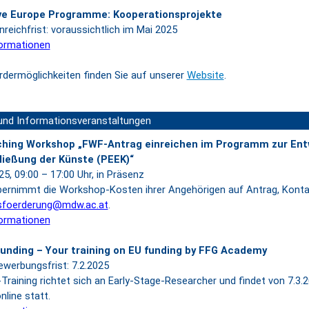
ve Europe Programme: Kooperationsprojekte
nreichfrist: voraussichtlich im Mai 2025
ormationen
rdermöglichkeiten finden Sie auf unserer
Website
.
 und Informationsveranstaltungen
hing Workshop „FWF-Antrag einreichen im Programm zur Ent
ließung der Künste (PEEK)“
5, 09:00 – 17:00 Uhr, in Präsenz
ernimmt die Workshop-Kosten ihrer Angehörigen auf Antrag, Konta
sfoerderung@mdw.ac.at
.
ormationen
Funding – Your training on EU funding by FFG Academy
ewerbungsfrist: 7.2.2025
Training richtet sich an Early-Stage-Researcher und findet von 7.3.2
nline statt.