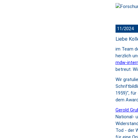
11/2024
Liebe Kol
im Team de
herzlich u
mdw-inter
betreut. W
Wir gratuli
Schriftbil
1959)“, für
dem Award
Gerold Gru
National- 
Widerstand
Tod - der W
für eine O