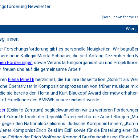
[scroll down for the E
Wien,
leg_innen,
r Forschungsförderung gibt es personelle Neuigkeiten: Wir begrüße
nsere neue Kollegin Marita Schaaser, die seit Anfang Dezember den B
nen Förderungen
sowie Veranstaltungsorganisation und Projektkoor
ir freuen uns auf die gemeinsame Arbeit!
eren
Elena Minetti
herzlichst, die für ihre Dissertation „Schrift als We
dliche Operativität in Kompositionsprozessen von früher musique mi
 die sie bereits den Herta und Kurt Blaukopf Award der mdw erhalten
 of Excellence des BMBWF ausgezeichnet wurde.
ber
(Exilarte Zentrum)
beglückwünschen wir zu weiteren Förderunge
und Zukunftsfonds der Republik Österreich für die Ausstellungen „Mu
 gegen den Nationalsozialismus. Jüdische Komponist:innen“, „Kom
iener Komponist Erich Zeisl im Exil“ sowie für die Erstellung einer 
nline-Edition der Erich Wolfgang Korngold Briefausgabe und für die 