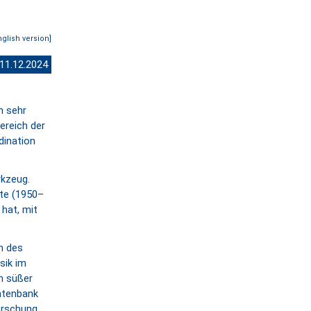
nglish version]
 11.12.2024
n sehr
ereich der
dination
rkzeug.
xte (1950–
 hat, mit
n des
sik im
m süßer
Datenbank
Forschung