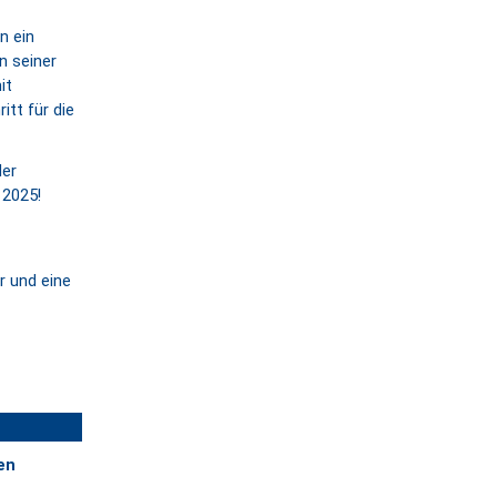
n ein
n seiner
it
itt für die
der
 2025!
r und eine
en