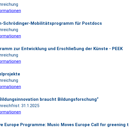
inreichung
ormationen
n-Schrödinger-Mobilitätsprogramm für Postdocs
inreichung
ormationen
ramm zur Entwicklung und Erschließung der Künste - PEEK
inreichung
ormationen
elprojekte
inreichung
ormationen
ildungsinnovation braucht Bildungsforschung“
nreichfrist: 31.1.2025
ormationen
ve Europe Programme: Music Moves Europe Call for greening 