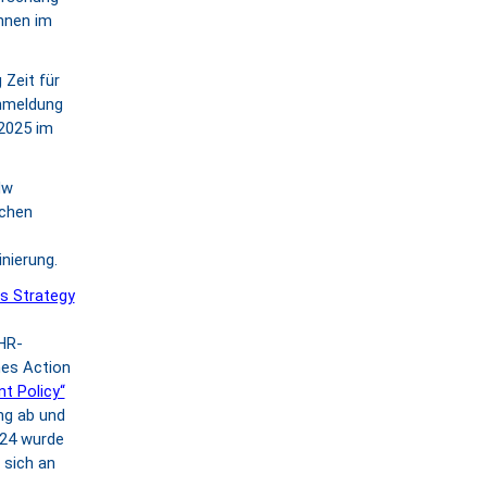
nnen im
 Zeit für
Anmeldung
2025 im
dw
schen
nierung.
 Strategy
HR-
nes Action
t Policy“
ng ab und
024 wurde
 sich an