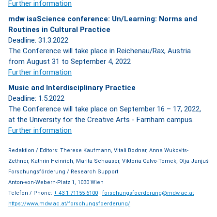
Further information
mdw isaScience conference: Un/Learning: Norms and
Routines in Cultural Practice
Deadline: 31.3.2022
The Conference will take place in Reichenau/Rax, Austria
from August 31 to September 4, 2022
Further information
Music and Interdisciplinary Practice
Deadline: 1.5.2022
The Conference will take place on September 16 – 17, 2022,
at the University for the Creative Arts - Farnham campus.
Further information
Redaktion / Editors: Therese Kaufmann, Vitali Bodnar, Anna Wukovits-
Zethner, Kathrin Heinrich, Marita Schaaser, Viktoria Calvo-Tomek, Olja Janjuš
Forschungsförderung / Research Support
Anton-von-Webern-Platz 1, 1030 Wien
Telefon / Phone:
+ 43 1 71155-6100
|
forschungsfoerderung@mdw.ac.at
https://www.mdw.ac.at/forschungsfoerderung/