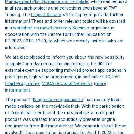
Management Plan Guidance and Template
, which can be used
in all research projects and collections even beyond FWF
funding. The
Project Service
will be happy to provide further
information! These and other relevant topics will be covered
in a
workshop on mdwRepository Services
organised in
cooperation with the Centre for Further Education on
8.3.2022, 09:00-12:00, to which we cordially invite all who are
interested.
We are also pleased to inform you about the new possibility
to apply for mdw-internal funding of up to € 2,000 for
external expertise supporting mdw-led project applications in
prestigious, high-value programmes, in particular
ERC
,
FWF
Start Programme
,
MSCA Doctoral Networks
(
more
information
).
The podcast "
Klingende Zeitgeschichte
" has recently been
made available on the mdwMediathek: With the participation
of four departments and the mdw archive, a multi-part
podcast was created that acoustically presents original
documents from the mdw archive. We congratulate all those
involved! The presentation is planned for April 1, 2022, in the