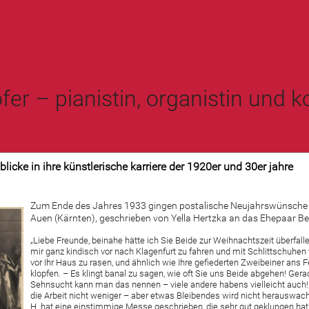
fer – pianistin, organistin und 
licke in ihre künstlerische karriere der 1920er und 30er jahre
Zum Ende des Jahres 1933 gingen postalische Neujahrswünsche
Auen (Kärnten), geschrieben von Yella Hertzka an das Ehepaar Be
„Liebe Freunde, beinahe hätte ich Sie Beide zur Weihnachtszeit überfalle
mir ganz kindisch vor nach Klagenfurt zu fahren und mit Schlittschuhen 
vor Ihr Haus zu rasen, und ähnlich wie Ihre gefiederten Zweibeiner ans F
klopfen. – Es klingt banal zu sagen, wie oft Sie uns Beide abgehen! Ger
Sehnsucht kann man das nennen – viele andere habens vielleicht auch! 
die Arbeit nicht weniger – aber etwas Bleibendes wird nicht herauswac
H. hat eine einstimmige Messe geschrieben, die sehr gut geklungen hat