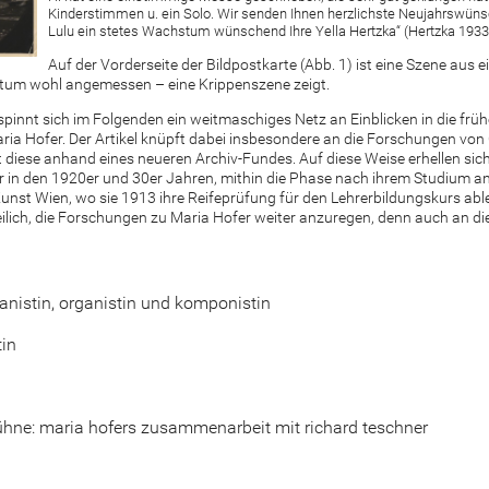
Kinderstimmen u. ein Solo. Wir senden Ihnen herzlichste Neujahrswüns
Lulu ein stetes Wachstum wünschend Ihre Yella Hertzka“ (Hertzka 1933
Auf der Vorderseite der Bildpostkarte (Abb. 1) ist eine Szene aus 
atum wohl angemessen – eine Krippenszene zeigt.
spinnt sich im Folgenden ein weitmaschiges Netz an Einblicken in die früh
ria Hofer. Der Artikel knüpft dabei insbesondere an die Forschungen von
 diese anhand eines neueren Archiv-Fundes. Auf diese Weise erhellen sich 
 in den 1920er und 30er Jahren, mithin die Phase nach ihrem Studium an
unst Wien, wo sie 1913 ihre Reifeprüfung für den Lehrerbildungskurs abl
 freilich, die Forschungen zu Maria Hofer weiter anzuregen, denn auch an d
ianistin, organistin und komponistin
tin
ühne: maria hofers zusammenarbeit mit richard teschner