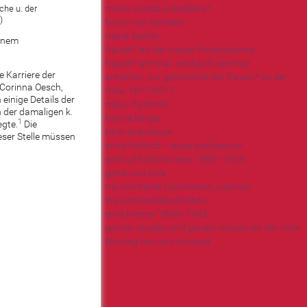
mulier cantat in ecclesia?
che u. der
)
fanny von arnstein
maria becker
einem
frauen* an der wiener filmakademie
frauen* am max reinhardt seminar
e Karriere der
antiphon. zur geschichte der frauen* an der
 Corinna Oesch,
mdw 1817-2017
einige Details der
mbp | rhythmik
 der damaligen k.
hanna berger
1
egte.
Die
karin brandauer
ieser Stelle müssen
anna fröhlich – erste professorin
gertrud bodenwieser 1890–1959
genie und diva
träume heute | positionen_visionen
t|räume herbeischreiben
erna kremer 1896–1942
gender studies und gender wissen an der mdw
blowing her own trumpet