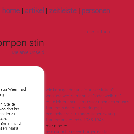
home
|
artikel
|
zeitleiste
|
personen
alles öffnen
komponistin
Melanie Unseld
 aus Wien nach
wie kam gender an die universitäten?
rg:
was und wer ist männlich? oder weiblich?
erste lehrerinnen | professorinnen des hauses
n! Stellte
frauen* in der musikpädagogik
von dort bis
exotischer reiz | ökonomischer zwang
enster zu
adezu
frauen* an der mdw 1938-1945
Bei mir wird
maria hofer
hsen. Maria
spielraum für reiche bürgertöchter
 –