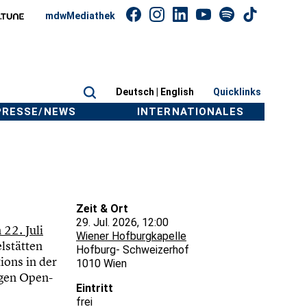
mdwMediathek
Deutsch |
English
Quicklinks
PRESSE/NEWS
INTERNATIONALES
Zeit & Ort
29. Jul. 2026, 12:00
22. Juli
Wiener Hofburgkapelle
lstätten
Hofburg- Schweizerhof
ions in der
1010 Wien
igen Open-
Eintritt
frei