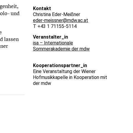
genheit,
Kontakt
olo- und
Christina Eder-Meißner
eder-meissner@mdw.ac.at
T +43 1 71155-5114
e
Veranstalter_in
d lassen
isa – Internationale
iner
Sommerakademie der mdw
Kooperationspartner_in
Eine Veranstaltung der Wiener
Hofmusikkapelle in Kooperation mit
der mdw