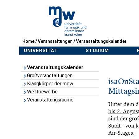
Home
/
Veranstaltungen
/
Veranstaltungskalender
UNIVERSITÄT
STUDIUM
Veranstaltungskalender
Großveranstaltungen
isaOnSt
Klangkörper der mdw
Mittags
Wettbewerbe
Veranstaltungsräume
Unter dem di
bis 2. Augus
sind der gro
Stadt – von 
Air-Stages.