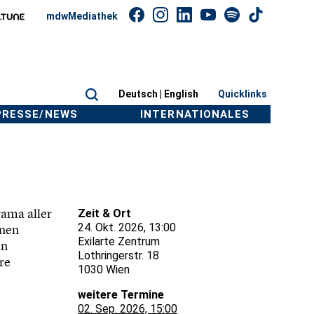
mdwMediathek
Deutsch |
English
Quicklinks
PRESSE/NEWS
INTERNATIONALES
rama aller
Zeit & Ort
24. Okt. 2026, 13:00
inen
Exilarte Zentrum
en
Lothringerstr. 18
re
1030 Wien
weitere Termine
02. Sep. 2026, 15:00